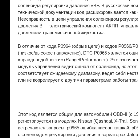
соленоида регулировки давления «B». В русскоязычной
технической документации код расшифровывается как
Неисправность в цепи управления соленоидом регулир
давления B — электрический компонент АКПП, управ
давлением трансмиссионной жидкости».
В отличие от кода P0964 (обрыв цепи) и кодов P0966/P
(низкое/высокое напряжение), DTC P0965 является ош
«правдоподобности» (Range/Performance). Это означает
модуль управления видит сигнал от соленоида, но этот 
соответствует ожидаемому диапазону, ведет себя нест
или не коррелирует с другими параметрами работы тра
Этот код является общим для автомобилей OBD-II (с 1
регистрируется на моделях Nissan (Qashqai, X-Trail, Sen
встречаются запросы: p0965 ошибка ниссан кашкай, p0
с соленоидом регулировки давления в вариаторах Jatc