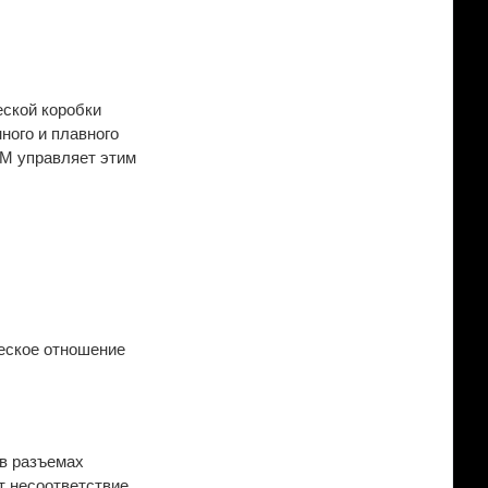
еской коробки
ного и плавного
CM управляет этим
ческое отношение
 в разъемах
т несоответствие