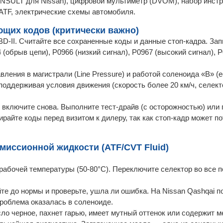
 CONSULT для Nissan), цифровой мультиметр (DVOM), набор инст
ATF, электрические схемы автомобиля.
ющих кодов (критически важно)
D-II. Считайте все сохраненные коды и данные стоп-кадра. Зап
(обрыв цепи), P0966 (низкий сигнал), P0967 (высокий сигнал), P
вления в магистрали (Line Pressure) и работой соленоида «B» (
ддерживая условия движения (скорость более 20 км/ч, селекто
 включите снова. Выполните тест-драйв (с осторожностью) или 
ирайте коды перед визитом к дилеру, так как стоп-кадр может п
миссионной жидкости (ATF/CVT Fluid)
рабочей температуры (50-80°C). Переключите селектор во все 
те до нормы и проверьте, ушла ли ошибка. На Nissan Qashqai п
проблема оказалась в соленоиде.
сло черное, пахнет гарью, имеет мутный оттенок или содержит 