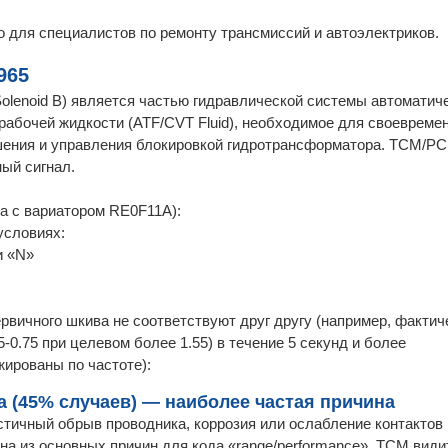
 для специалистов по ремонту трансмиссий и автоэлектриков.
965
Solenoid B) является частью гидравлической системы автоматич
рабочей жидкости (ATF/CVT Fluid), необходимое для своевремен
шения и управления блокировкой гидротрансформатора. TCM/P
ный сигнал.
ra с вариатором RE0F11A):
условиях:
и «N»
рвичного шкива не соответствуют друг другу (например, факти
5-0.75 при целевом более 1.55) в течение 5 секунд и более
ированы по частоте):
 (45% случаев) — наиболее частая причина
Частичный обрыв проводника, коррозия или ослабление контактов
на из основных причин для кода «range/performance». TCM види