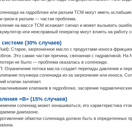
соленоида на гидроблоке или разъем TCM могут иметь ослабшие
и грязи в разъем — частая проблема.
вление на массе TCM искажает сигнал и может вызывать ошибк
кумулятор или неисправный генератор могут влиять на работу 
системе (30% случаев)
uid): Старое, загрязненное масло с продуктами износа фрикцио
блок. Это самая частая причина, связанная с гидравликой. На 
 потери не было — проблема оказалась в соленоиде.
: Ограничение потока масла создает перепады давления и пере
липание плунжера соленоида из-за загрязнения или износа. Со
ний клапан залипает.
 заклинивание клапанов в гидроблоке, засорение гидравлических
ления «B» (15% случаев)
ременем соленоид может изнашиваться, его характеристика «то
идаемом диапазоне.
ротивление обмотки соленоида должно быть в определенных п
пазона.