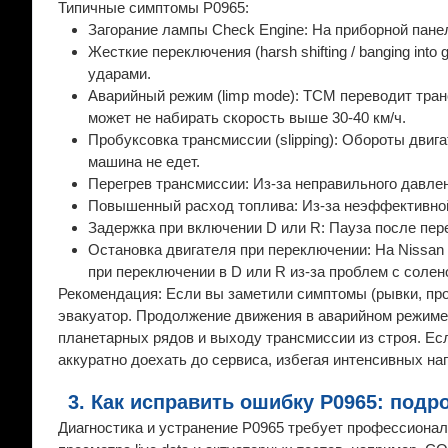
Типичные симптомы P0965:
Загорание лампы Check Engine: На приборной пане
Жесткие переключения (harsh shifting / banging in
ударами.
Аварийный режим (limp mode): TCM переводит тра
может не набирать скорость выше 30-40 км/ч.
Пробуксовка трансмиссии (slipping): Обороты двига
машина не едет.
Перегрев трансмиссии: Из-за неправильного давле
Повышенный расход топлива: Из-за неэффективно
Задержка при включении D или R: Пауза после пер
Остановка двигателя при переключении: На Nissan 
при переключении в D или R из-за проблем с соле
Рекомендация: Если вы заметили симптомы (рывки, пр
эвакуатор. Продолжение движения в аварийном режиме
планетарных рядов и выходу трансмиссии из строя. Е
аккуратно доехать до сервиса, избегая интенсивных наг
3. Как исправить ошибку P0965: под
Диагностика и устранение P0965 требует профессионал