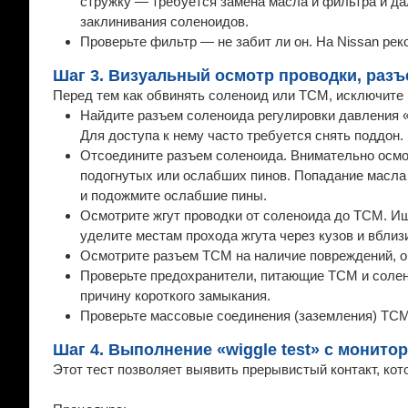
стружку — требуется замена масла и фильтра и да
заклинивания соленоидов.
Проверьте фильтр — не забит ли он. На Nissan ре
Шаг 3. Визуальный осмотр проводки, разъ
Перед тем как обвинять соленоид или TCM, исключите 
Найдите разъем соленоида регулировки давления «
Для доступа к нему часто требуется снять поддон.
Отсоедините разъем соленоида. Внимательно осмот
подогнутых или ослабших пинов. Попадание масла 
и подожмите ослабшие пины.
Осмотрите жгут проводки от соленоида до TCM. Ищ
уделите местам прохода жгута через кузов и вблиз
Осмотрите разъем TCM на наличие повреждений, ок
Проверьте предохранители, питающие TCM и солено
причину короткого замыкания.
Проверьте массовые соединения (заземления) TC
Шаг 4. Выполнение «wiggle test» с монитор
Этот тест позволяет выявить прерывистый контакт, кот