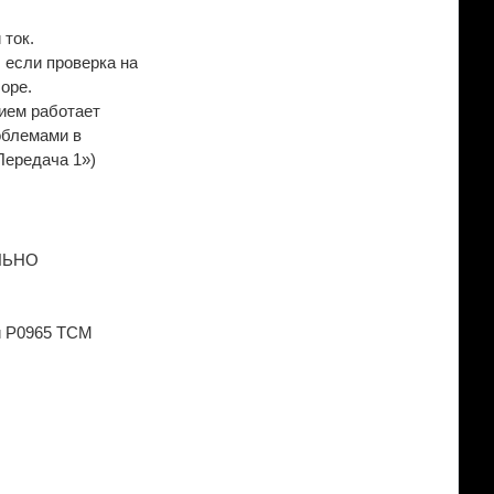
ток.
 если проверка на
оре.
нием работает
облемами в
Передача 1»)
ЛЬНО
ии P0965 TCM