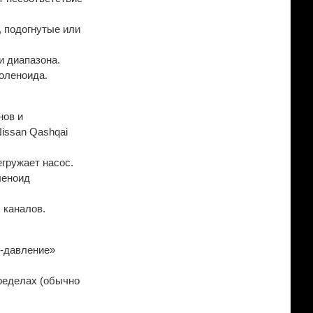
, подогнутые или
и диапазона.
соленоида.
нов и
Nissan Qashqai
гружает насос.
леноид
 каналов.
к-давление»
ределах (обычно