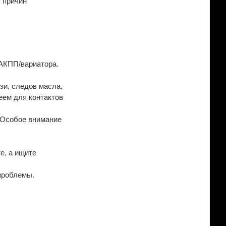
 причин
 АКПП/вариатора.
зи, следов масла,
еем для контактов
. Особое внимание
е, а ищите
проблемы.