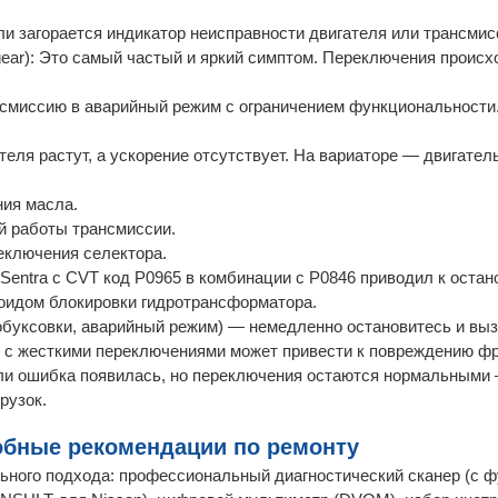
ли загорается индикатор неисправности двигателя или трансмис
to gear): Это самый частый и яркий симптом. Переключения проис
нсмиссию в аварийный режим с ограничением функциональности
теля растут, а ускорение отсутствует. На вариаторе — двигатель
ния масла.
й работы трансмиссии.
еключения селектора.
Sentra с CVT код P0965 в комбинации с P0846 приводил к остан
ноидом блокировки гидротрансформатора.
обуксовки, аварийный режим) — немедленно остановитесь и вы
 с жесткими переключениями может привести к повреждению ф
сли ошибка появилась, но переключения остаются нормальными
рузок.
робные рекомендации по ремонту
ьного подхода: профессиональный диагностический сканер (с 