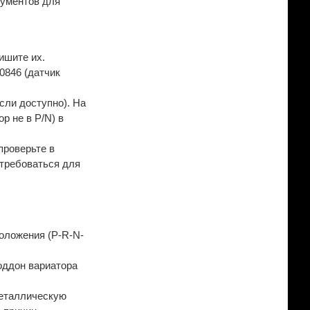
рументов для
ишите их.
0846 (датчик
если доступно). На
р не в P/N) в
проверьте в
отребоваться для
положения (P-R-N-
оддон вариатора
металлическую