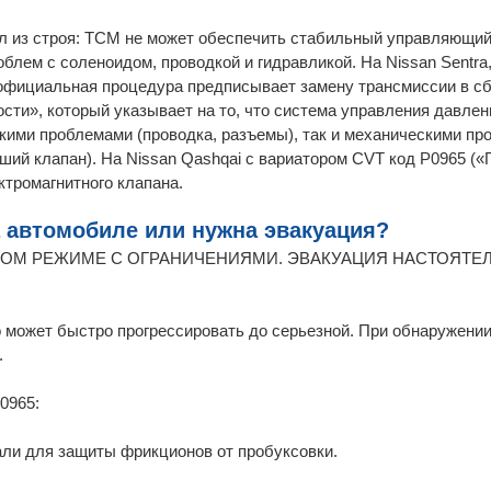
 из строя: TCM не может обеспечить стабильный управляющий 
блем с соленоидом, проводкой и гидравликой. На Nissan Sentra,
официальная процедура предписывает замену трансмиссии в сб
сти», который указывает на то, что система управления давле
кими проблемами (проводка, разъемы), так и механическими пр
ший клапан). На Nissan Qashqai с вариатором CVT код P0965 («
ктромагнитного клапана.
 автомобиле или нужна эвакуация?
НОМ РЕЖИМЕ С ОГРАНИЧЕНИЯМИ. ЭВАКУАЦИЯ НАСТОЯТЕ
о может быстро прогрессировать до серьезной. При обнаружен
.
0965:
ли для защиты фрикционов от пробуксовки.