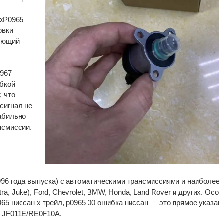
 «P0965 —
овки
ляющий
0967
ибкой
, что
сигнал не
абильно
нсмиссии.
996 года выпуска) с автоматическими трансмиссиями и наиболее
tra, Juke), Ford, Chevrolet, BMW, Honda, Land Rover и других. Ос
965 ниссан х трейл, p0965 00 ошибка ниссан — это прямое указ
o JF011E/RE0F10A.