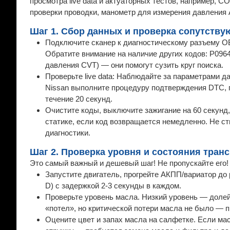
просмотра live data и актуаторных тестов, например,
проверки проводки, манометр для измерения давления 
Шаг 1. Сбор данных и проверка сопутству
Подключите сканер к диагностическому разъему OB
Обратите внимание на наличие других кодов: P0964 
давления CVT) — они помогут сузить круг поиска.
Проверьте live data: Наблюдайте за параметрами да
Nissan выполните процедуру подтверждения DTC, по
течение 20 секунд.
Очистите коды, выключите зажигание на 60 секунд,
статике, если код возвращается немедленно. Не ст
диагностики.
Шаг 2. Проверка уровня и состояния транс
Это самый важный и дешевый шаг! Не пропускайте его!
Запустите двигатель, прогрейте АКПП/вариатор до 
D) с задержкой 2-3 секунды в каждом.
Проверьте уровень масла. Низкий уровень — долей
«потел», но критической потери масла не было — 
Оцените цвет и запах масла на салфетке. Если ма