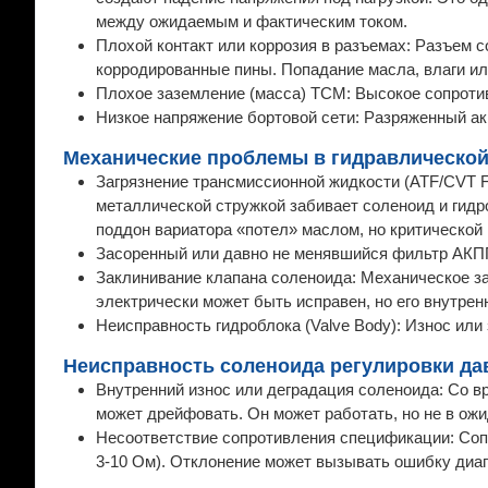
между ожидаемым и фактическим током.
Плохой контакт или коррозия в разъемах: Разъем 
корродированные пины. Попадание масла, влаги ил
Плохое заземление (масса) TCM: Высокое сопроти
Низкое напряжение бортовой сети: Разряженный ак
Механические проблемы в гидравлической 
Загрязнение трансмиссионной жидкости (ATF/CVT Fl
металлической стружкой забивает соленоид и гидро
поддон вариатора «потел» маслом, но критической
Засоренный или давно не менявшийся фильтр АКПП
Заклинивание клапана соленоида: Механическое за
электрически может быть исправен, но его внутрен
Неисправность гидроблока (Valve Body): Износ или
Неисправность соленоида регулировки дав
Внутренний износ или деградация соленоида: Со в
может дрейфовать. Он может работать, но не в ож
Несоответствие сопротивления спецификации: Соп
3-10 Ом). Отклонение может вызывать ошибку диа