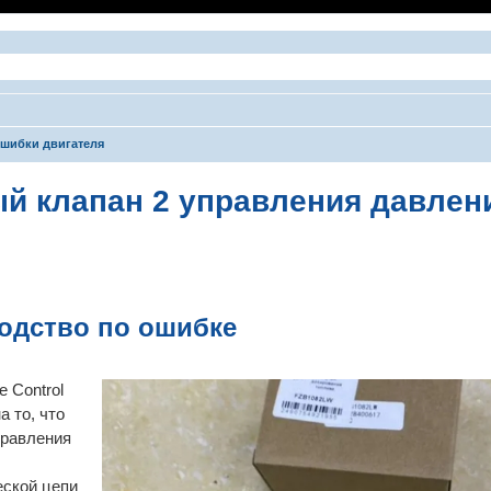
шибки двигателя
й клапан 2 управления давлени
ширенный поиск
водство по ошибке
 Control
а то, что
правления
еской цепи