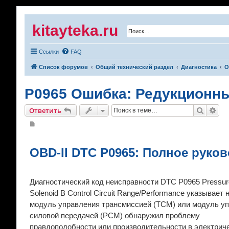
kitayteka.ru
Ссылки
FAQ
Список форумов
Общий технический раздел
Диагностика
О
P0965 Ошибка: Редукционны
Поиск
Рас
Ответить
С
о
о
б
щ
OBD-II DTC P0965: Полное руко
е
н
и
е
Диагностический код неисправности DTC P0965 Pressure
Solenoid B Control Circuit Range/Performance указывает н
модуль управления трансмиссией (TCM) или модуль у
силовой передачей (PCM) обнаружил проблему
правдоподобности или производительности в электрич