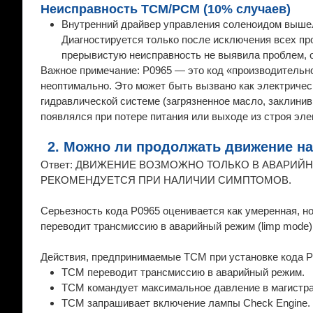
Неисправность TCM/PCM (10% случаев)
Внутренний драйвер управления соленоидом вышел
Диагностируется только после исключения всех про
прерывистую неисправность не выявила проблем, 
Важное примечание: P0965 — это код «производительно
неоптимально. Это может быть вызвано как электричес
гидравлической системе (загрязненное масло, заклинив
появлялся при потере питания или выходе из строя эле
2. Можно ли продолжать движение на
Ответ: ДВИЖЕНИЕ ВОЗМОЖНО ТОЛЬКО В АВАРИЙ
РЕКОМЕНДУЕТСЯ ПРИ НАЛИЧИИ СИМПТОМОВ.
Серьезность кода P0965 оценивается как умеренная, н
переводит трансмиссию в аварийный режим (limp mode)
Действия, предпринимаемые TCM при установке кода P
TCM переводит трансмиссию в аварийный режим.
TCM командует максимальное давление в магистра
TCM запрашивает включение лампы Check Engine.