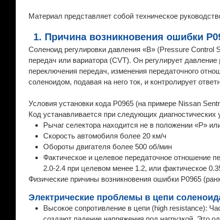
Материал представляет собой техническое руководство
1. Причина возникновения ошибки P0
Соленоид регулировки давления «B» (Pressure Control 
передач или вариатора (CVT). Он регулирует давление 
переключения передач, изменения передаточного отно
соленоидом, подавая на него ток, и контролирует ответ
Условия установки кода P0965 (на примере Nissan Sent
Код устанавливается при следующих диагностических 
Рычаг селектора находится не в положении «P» ил
Скорость автомобиля более 20 км/ч
Обороты двигателя более 500 об/мин
Фактическое и целевое передаточное отношение пе
2.0-2.4 при целевом менее 1.2, или фактическое 0.3
Физические причины возникновения ошибки P0965 (ранж
Электрические проблемы в цепи соленоида
Высокое сопротивление в цепи (high resistance): 
создают падение напряжения под нагрузкой. Это од