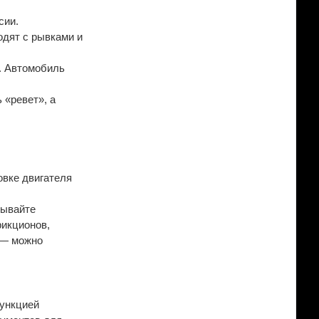
сии.
ходят с рывками и
. Автомобиль
 «ревет», а
овке двигателя
зывайте
рикционов,
 — можно
функцией