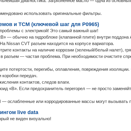
льнейшая диагностика. Загрязненное масло — одна из основных
комендовано использовать оригинальные фильтры.
емов и TCM (ключевой шаг для P0965)
проблемы с электрикой! Это самый важный шаг!
B» — обычно на гидроблоке (клапанной плите) внутри поддона
 На Nissan CVT разъем находится на корпусе вариатора.
рите контакты на наличие коррозии (зеленый/белый налет), гря
в разъем — частая проблема. При необходимости очистите спр
ите потертости, перегибы, оплавления, повреждения изоляции
и коробки передач.
исления контактов, следов влаги.
ид «B». Если предохранитель перегорел — не просто заменяйт
M — ослабленные или корродированные массы могут вызывать 
ингом live data
орый не виден визуально!