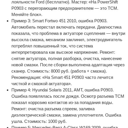
лояльности Ford (бесплатно). Мастер: «На PowerShift
P0903 с перегорающим предохранителем — это TCM.
Меняйте блок».
Пример 3: Smart Fortwo 451 2010, ошибка P0903.
Автомобиль перестал включать передачи. Диагностика
показала, что проблема в актуаторе сцепления — внутри
высохла смазка, механизм заклинил, электродвигатель
потреблял повышенный ток, что система
интерпретировала как высокое напряжение. Ремонт:
снятие актуатора, полная разборка, очистка, нанесение
новой смазки. После сборки выполнена адаптация через
сканер. Стоимость: 8000 руб. (работа + смазка).
Рекомендация: «На Smart 451 P0903 часто лечится
чисткой и смазкой актуатора».
Пример 4: Hyundai Solaris 2011, AMT, ошибка P0903.
Ошибка появлялась после дождя. Осмотр разъема TCM
показал коррозию контактов из-за попадания воды.
Ремонт: очистка разъема спреем, заливка
диэлектрической смазки, замена уплотнителя. Ошибка
ушла. Стоимость: 1000 руб.
Пример 5: Mercedes-Benz A-Class W169 2009, ошибка