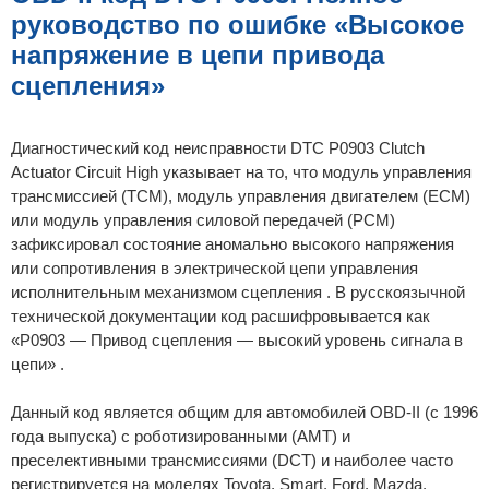
н
руководство по ошибке «Высокое
и
е
напряжение в цепи привода
сцепления»
Диагностический код неисправности DTC P0903 Clutch
Actuator Circuit High указывает на то, что модуль управления
трансмиссией (TCM), модуль управления двигателем (ECM)
или модуль управления силовой передачей (PCM)
зафиксировал состояние аномально высокого напряжения
или сопротивления в электрической цепи управления
исполнительным механизмом сцепления . В русскоязычной
технической документации код расшифровывается как
«P0903 — Привод сцепления — высокий уровень сигнала в
цепи» .
Данный код является общим для автомобилей OBD-II (с 1996
года выпуска) с роботизированными (AMT) и
преселективными трансмиссиями (DCT) и наиболее часто
регистрируется на моделях Toyota, Smart, Ford, Mazda,