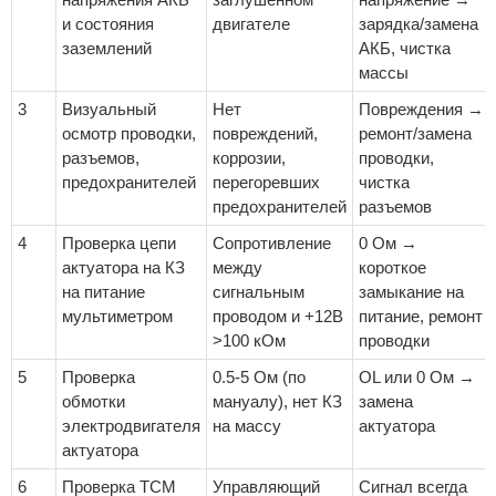
и состояния
двигателе
зарядка/замена
заземлений
АКБ, чистка
массы
3
Визуальный
Нет
Повреждения →
осмотр проводки,
повреждений,
ремонт/замена
разъемов,
коррозии,
проводки,
предохранителей
перегоревших
чистка
предохранителей
разъемов
4
Проверка цепи
Сопротивление
0 Ом →
актуатора на КЗ
между
короткое
на питание
сигнальным
замыкание на
мультиметром
проводом и +12В
питание, ремонт
>100 кОм
проводки
5
Проверка
0.5-5 Ом (по
OL или 0 Ом →
обмотки
мануалу), нет КЗ
замена
электродвигателя
на массу
актуатора
актуатора
6
Проверка TCM
Управляющий
Сигнал всегда