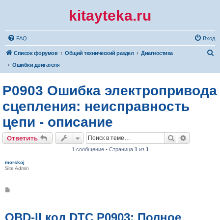
kitayteka.ru
FAQ
Вход
П
Список форумов
Общий технический раздел
Диагностика
о
Ошибки двигателя
и
P0903 Ошибка электропривода
с
к
сцепления: неисправность
цепи - описание
Поиск
Расширен
Ответить
1 сообщение • Страница
1
из
1
morskoj
Site Admin
С
о
о
б
щ
OBD-II код DTC P0903: Полное
е