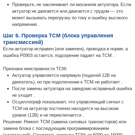
Проверьте, не заклинивает ли механизм актуатора. Если
актуатор не двигается или двигается с трудом — это
может вызывать перегрузку по току и ошибку высокого
напряжения .
Шаг 6. Проверка TCM (блока управления
трансмиссией)
Если актуатор исправен (или заменен), проводка в норме, а
ошибка P0903 остается, подозрение падает на TCM .
Признаки неисправности TCM:
Актуатор управляется напрямую (подачей 12В на
двигатель), но при подключении к TCM не работает .
После замены актуатора на заведомо исправный ошибка
не уходит .
Осциллограф показывает, что управляющий сигнал с
TCM на актуатор постоянно находится на высоком
уровне (12В) и не переключается .
Решение: Ремонт TCM (замена силовых транзисторов) или
замена блока с последующим программированием
(адаптацией). Стоимость ремонта TCM: от 5000 до 15000