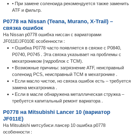
• При замене соленоида рекомендуется также заменить
ATF и фильтр.
P0778 на Nissan (Teana, Murano, X-Trail) –
связка ошибок
На Nissan p0778 ошибка ниссан с вариаторами
JF011E/JF010E особенности :
• Ошибка P0778 часто появляется в связке с P0840,
P0740, P0745 . Эта связка указывает на проблемы с
мехатроником (гидроблок с TCM).
• Возможные причины: загрязнение ATF, неисправный
соленоид PCS, неисправный TCM в мехатронике .
• Если масло чистое, но связка ошибок есть – требуется
замена мехатроника .
• Если в масле обнаружена металлическая стружка –
требуется капитальный ремонт вариатора .
P0778 на Mitsubishi Lancer 10 (вариатор
JF011E)
На Mitsubishi митсубиси лансер 10 ошибка p0778
особенности :