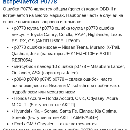
встречается P0778
Ошибка P0778 является общим (generic) кодом OBD-II и
встречается на многих марках. Наиболее частые случаи на
основе поисковых запросов и отзывов:
• p0778 toyota / p0778 ошибка toyota / p0778 ошибка
лексус – Toyota Camry, Corolla, RAV4, Highlander; Lexus
ES, RX, GS (АКПП U660E, U760F)
• p0778 ошибка ниссан – Nissan Teana, Murano, X-Trail,
Qashqai, Juke (вариаторы JF011E/JF010E и АКПП
RE5R05A)
• митсубиси лансер 10 ошибка p0778 – Mitsubishi Lancer,
Outlander, ASX (вариаторы Jatco)
• p0840 p0740 p0745 p0778 – связка ошибок, часто
появляющаяся на Nissan и Mitsubishi при проблемах с
гидроблоком или мехатроником
• Honda / Acura – Honda Accord, Civic, Odyssey; Acura
MDX, TL (5-ступенчатые АКПП)
• Hyundai / Kia – Sonata, Santa Fe, Elantra; Kia Optima,
Sorento (6-ступенчатые АКПП A6MF/A6GF)
• Ford / GM / Chrysler – также встречаются