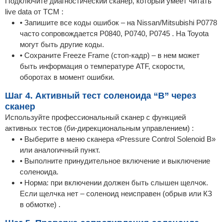
Подключите диагностический сканер, который умеет читать
live data от TCM :
• Запишите все коды ошибок – на Nissan/Mitsubishi P0778
часто сопровождается P0840, P0740, P0745 . На Toyota
могут быть другие коды.
• Сохраните Freeze Frame (стоп-кадр) – в нем может
быть информация о температуре ATF, скорости,
оборотах в момент ошибки.
Шаг 4. Активный тест соленоида “B” через
сканер
Используйте профессиональный сканер с функцией
активных тестов (би-дирекциональным управлением) :
• Выберите в меню сканера «Pressure Control Solenoid B»
или аналогичный пункт.
• Выполните принудительное включение и выключение
соленоида.
• Норма: при включении должен быть слышен щелчок.
Если щелчка нет – соленоид неисправен (обрыв или КЗ
в обмотке) .