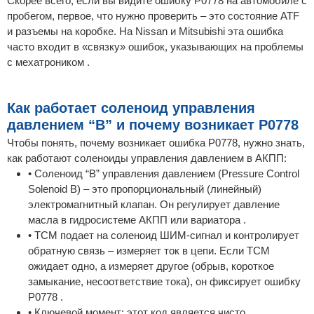
Скорее всего, если вы видите ошибку P0778 на автомобиле с
пробегом, первое, что нужно проверить – это состояние ATF
и разъемы на коробке. На Nissan и Mitsubishi эта ошибка
часто входит в «связку» ошибок, указывающих на проблемы
с мехатроником .
Как работает соленоид управления
давлением “B” и почему возникает P0778
Чтобы понять, почему возникает ошибка P0778, нужно знать,
как работают соленоиды управления давлением в АКПП:
• Соленоид “B” управления давлением (Pressure Control
Solenoid B) – это пропорциональный (линейный)
электромагнитный клапан. Он регулирует давление
масла в гидросистеме АКПП или вариатора .
• TCM подает на соленоид ШИМ-сигнал и контролирует
обратную связь – измеряет ток в цепи. Если TCM
ожидает одно, а измеряет другое (обрыв, короткое
замыкание, несоответствие тока), он фиксирует ошибку
P0778 .
• Ключевой момент: этот код является чисто