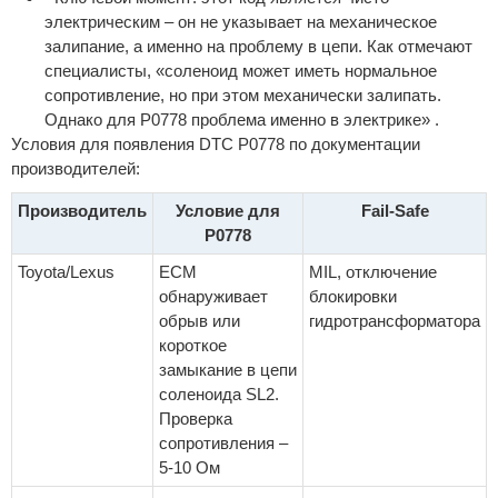
электрическим – он не указывает на механическое
залипание, а именно на проблему в цепи. Как отмечают
специалисты, «соленоид может иметь нормальное
сопротивление, но при этом механически залипать.
Однако для P0778 проблема именно в электрике» .
Условия для появления DTC P0778 по документации
производителей:
Производитель
Условие для
Fail-Safe
P0778
Toyota/Lexus
ECM
MIL, отключение
обнаруживает
блокировки
обрыв или
гидротрансформатора
короткое
замыкание в цепи
соленоида SL2.
Проверка
сопротивления –
5-10 Ом