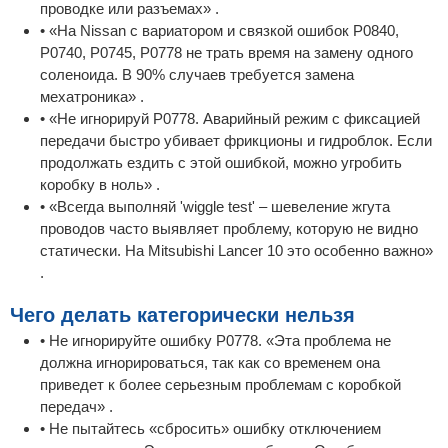
проводке или разъемах» .
• «На Nissan с вариатором и связкой ошибок P0840,
P0740, P0745, P0778 не трать время на замену одного
соленоида. В 90% случаев требуется замена
мехатроника» .
• «Не игнорируй P0778. Аварийный режим с фиксацией
передачи быстро убивает фрикционы и гидроблок. Если
продолжать ездить с этой ошибкой, можно угробить
коробку в ноль» .
• «Всегда выполняй 'wiggle test' – шевеление жгута
проводов часто выявляет проблему, которую не видно
статически. На Mitsubishi Lancer 10 это особенно важно»
.
Чего делать категорически нельзя
• Не игнорируйте ошибку P0778. «Эта проблема не
должна игнорироваться, так как со временем она
приведет к более серьезным проблемам с коробкой
передач» .
• Не пытайтесь «сбросить» ошибку отключением