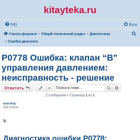
kitayteka.ru
FAQ
Вход
П
Список форумов
Общий технический раздел
Диагностика
о
Ошибки двигателя
и
P0778 Ошибка: клапан “B”
с
к
управления давлением:
неисправность - решение
Поиск
Расширен
Ответить
2 сообщения • Страница
1
из
1
morskoj
Site Admin
С
о
о
б
щ
Диагностика ошибки P0778:
е