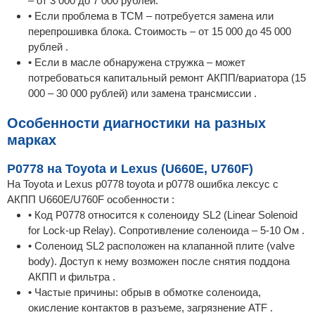
– от 3 000 до 7 000 рублей.
• Если проблема в TCM – потребуется замена или
перепрошивка блока. Стоимость – от 15 000 до 45 000
рублей .
• Если в масле обнаружена стружка – может
потребоваться капитальный ремонт АКПП/вариатора (15
000 – 30 000 рублей) или замена трансмиссии .
Особенности диагностики на разных
марках
P0778 на Toyota и Lexus (U660E, U760F)
На Toyota и Lexus p0778 toyota и p0778 ошибка лексус с
АКПП U660E/U760F особенности :
• Код P0778 относится к соленоиду SL2 (Linear Solenoid
for Lock-up Relay). Сопротивление соленоида – 5-10 Ом .
• Соленоид SL2 расположен на клапанной плите (valve
body). Доступ к нему возможен после снятия поддона
АКПП и фильтра .
• Частые причины: обрыв в обмотке соленоида,
окисление контактов в разъеме, загрязнение ATF .