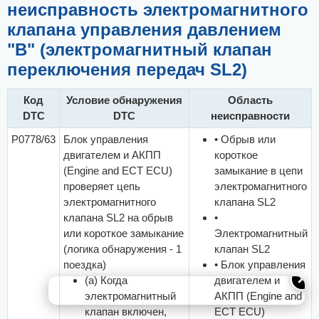
н
неисправность электромагнитного
и
е
клапана управления давлением
"B" (электромагнитный клапан
переключения передач SL2)
Код
Условие обнаружения
Область
DTC
DTC
неисправности
P0778/63
Блок управления
• Обрыв или
двигателем и АКПП
короткое
(Engine and ECT ECU)
замыкание в цепи
проверяет цепь
электромагнитного
электромагнитного
клапана SL2
клапана SL2 на обрыв
•
или короткое замыкание
Электромагнитный
(логика обнаружения - 1
клапан SL2
поездка)
• Блок управления
✕
(a) Когда
двигателем и
электромагнитный
АКПП (Engine and
клапан включен,
ECT ECU)