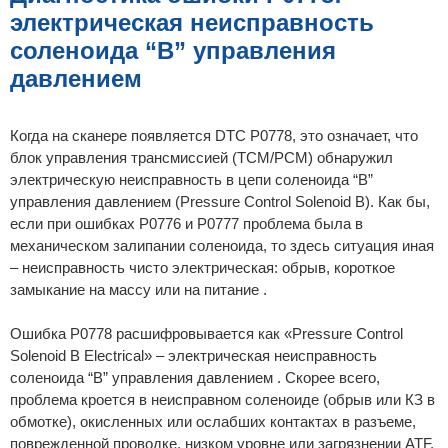
н
электрическая неисправность
и
е
соленоида “B” управления
давлением
Когда на сканере появляется DTC P0778, это означает, что
блок управления трансмиссией (TCM/PCM) обнаружил
электрическую неисправность в цепи соленоида “B”
управления давлением (Pressure Control Solenoid B). Как бы,
если при ошибках P0776 и P0777 проблема была в
механическом залипании соленоида, то здесь ситуация иная
– неисправность чисто электрическая: обрыв, короткое
замыкание на массу или на питание .
Ошибка P0778 расшифровывается как «Pressure Control
Solenoid B Electrical» – электрическая неисправность
соленоида “B” управления давлением . Скорее всего,
проблема кроется в неисправном соленоиде (обрыв или КЗ в
обмотке), окисленных или ослабших контактах в разъеме,
поврежденной проводке, низком уровне или загрязнении ATF,