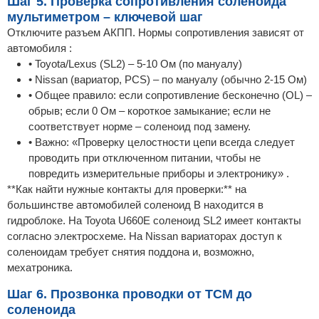
Шаг 5. Проверка сопротивления соленоида
мультиметром – ключевой шаг
Отключите разъем АКПП. Нормы сопротивления зависят от
автомобиля :
• Toyota/Lexus (SL2) – 5-10 Ом (по мануалу)
• Nissan (вариатор, PCS) – по мануалу (обычно 2-15 Ом)
• Общее правило: если сопротивление бесконечно (OL) –
обрыв; если 0 Ом – короткое замыкание; если не
соответствует норме – соленоид под замену.
• Важно: «Проверку целостности цепи всегда следует
проводить при отключенном питании, чтобы не
повредить измерительные приборы и электронику» .
**Как найти нужные контакты для проверки:** на
большинстве автомобилей соленоид B находится в
гидроблоке. На Toyota U660E соленоид SL2 имеет контакты
согласно электросхеме. На Nissan вариаторах доступ к
соленоидам требует снятия поддона и, возможно,
мехатроника.
Шаг 6. Прозвонка проводки от TCM до
соленоида