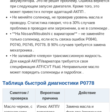
аккумулятора. Это не решит проблему. Ошибка вернется
при следующем запуске двигателя. Кроме того, это
может привести к потере адаптаций АКПП .
• Не меняйте соленоид, не проверив уровень масла и
проводку. Статистика говорит, что в 30% случаев
проблема в проводке или загрязнении, а не в соленоиде .
• **На Nissan/Mitsubishi с вариатором** – не заменяйте
только соленоид, если есть связка ошибок P0840,
P0740, P0745, P0778. В 90% случаев требуется замена
мехатроника .
• Не заливайте «левую» трансмиссионную жидкость.
Для каждой АКПП/вариатора требуется своя
спецификация ATF/CVT Fluid. Неправильное масло
может повредить соленоиды и гидроблок .
Таблица быстрой диагностики P0778
Симптом /
Вероятная
Действие
проверка
причина
Масло черное, с
Износ АКПП/
Замена масла и
запахом гари,
вариатора,
фильтра (временная