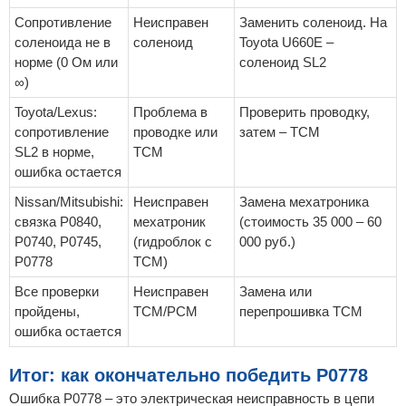
Сопротивление
Неисправен
Заменить соленоид. На
соленоида не в
соленоид
Toyota U660E –
норме (0 Ом или
соленоид SL2
∞)
Toyota/Lexus:
Проблема в
Проверить проводку,
сопротивление
проводке или
затем – TCM
SL2 в норме,
TCM
ошибка остается
Nissan/Mitsubishi:
Неисправен
Замена мехатроника
связка P0840,
мехатроник
(стоимость 35 000 – 60
P0740, P0745,
(гидроблок с
000 руб.)
P0778
TCM)
Все проверки
Неисправен
Замена или
пройдены,
TCM/PCM
перепрошивка TCM
ошибка остается
Итог: как окончательно победить P0778
Ошибка P0778 – это электрическая неисправность в цепи