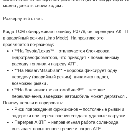
можно доехать своим ходом .
Развернутый ответ:
Когда TCM обнаруживает ошибку P0778, он переводит АКПП
в аварийный режим (Limp Mode). На практике это
проявляется по-разному:
• **На Toyota/Lexus** – отключается блокировка
гидротрансформатора, что приводит к повышенному
расходу топлива и нагреву ATF .
• **На Nissan/Mitsubishi** – коробка фиксирует одну
передачу (аварийный режим), динамика падает,
возможны рывки .
• **На большинстве автомобилей** – жесткие
переключения, задержки, автомобиль может дергаться .
Почему нельзя игнорировать:
• Риск повреждения фрикционов – постоянные рывки и
задержки при переключении создают ударные нагрузки.
• Перегрев АКПП – неправильная работа соленоида
вызывает повышенное трение и нагрев ATF .