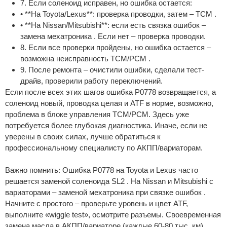
7. Если соленоид исправен, но ошибка остается:
• **На Toyota/Lexus**: проверка проводки, затем – TCM .
• **На Nissan/Mitsubishi**: если есть связка ошибок –
замена мехатроника . Если нет – проверка проводки.
8. Если все проверки пройдены, но ошибка остается –
возможна неисправность TCM/PCM .
9. После ремонта – очистили ошибки, сделали тест-
драйв, проверили работу переключений.
Если после всех этих шагов ошибка P0778 возвращается, а
соленоид новый, проводка целая и ATF в норме, возможно,
проблема в блоке управления TCM/PCM. Здесь уже
потребуется более глубокая диагностика. Иначе, если не
уверены в своих силах, лучше обратиться к
профессиональному специалисту по АКПП/вариаторам.
Важно помнить: Ошибка P0778 на Toyota и Lexus часто
решается заменой соленоида SL2 . На Nissan и Mitsubishi с
вариаторами – заменой мехатроника при связке ошибок .
Начните с простого – проверьте уровень и цвет ATF,
выполните «wiggle test», осмотрите разъемы. Своевременная
замена масла в АКПП/вариаторе (каждые 60-80 тыс. км)