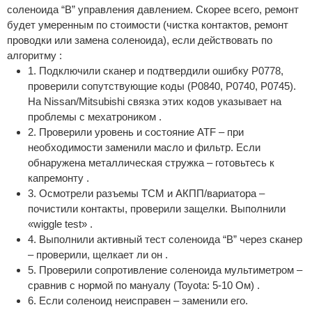
соленоида “B” управления давлением. Скорее всего, ремонт
будет умеренным по стоимости (чистка контактов, ремонт
проводки или замена соленоида), если действовать по
алгоритму :
1. Подключили сканер и подтвердили ошибку P0778,
проверили сопутствующие коды (P0840, P0740, P0745).
На Nissan/Mitsubishi связка этих кодов указывает на
проблемы с мехатроником .
2. Проверили уровень и состояние ATF – при
необходимости заменили масло и фильтр. Если
обнаружена металлическая стружка – готовьтесь к
капремонту .
3. Осмотрели разъемы TCM и АКПП/вариатора –
почистили контакты, проверили защелки. Выполнили
«wiggle test» .
4. Выполнили активный тест соленоида “B” через сканер
– проверили, щелкает ли он .
5. Проверили сопротивление соленоида мультиметром –
сравнив с нормой по мануалу (Toyota: 5-10 Ом) .
6. Если соленоид неисправен – заменили его.