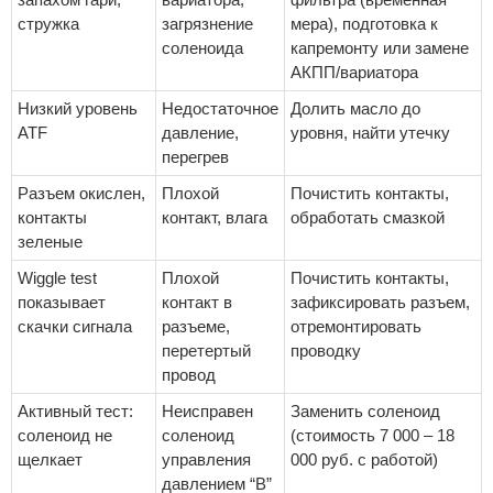
стружка
загрязнение
мера), подготовка к
соленоида
капремонту или замене
АКПП/вариатора
Низкий уровень
Недостаточное
Долить масло до
ATF
давление,
уровня, найти утечку
перегрев
Разъем окислен,
Плохой
Почистить контакты,
контакты
контакт, влага
обработать смазкой
зеленые
Wiggle test
Плохой
Почистить контакты,
показывает
контакт в
зафиксировать разъем,
скачки сигнала
разъеме,
отремонтировать
перетертый
проводку
провод
Активный тест:
Неисправен
Заменить соленоид
соленоид не
соленоид
(стоимость 7 000 – 18
щелкает
управления
000 руб. с работой)
давлением “B”