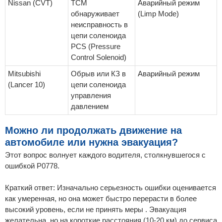
Nissan (CVT)
TCM
Аварийный режим
обнаруживает
(Limp Mode)
неисправность в
цепи соленоида
PCS (Pressure
Control Solenoid)
Mitsubishi
Обрыв или КЗ в
Аварийный режим
(Lancer 10)
цепи соленоида
управления
давлением
Можно ли продолжать движение на
автомобиле или нужна эвакуация?
Этот вопрос волнует каждого водителя, столкнувшегося с
ошибкой P0778.
Краткий ответ: Изначально серьезность ошибки оценивается
как умеренная, но она может быстро перерасти в более
высокий уровень, если не принять меры . Эвакуация
желательна, но на короткие расстояния (10-20 км) до сервиса