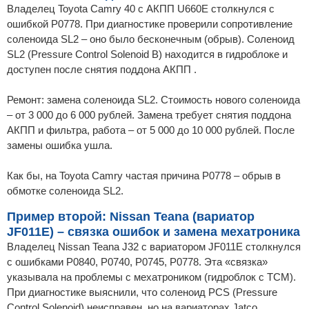
Владелец Toyota Camry 40 с АКПП U660E столкнулся с
ошибкой P0778. При диагностике проверили сопротивление
соленоида SL2 – оно было бесконечным (обрыв). Соленоид
SL2 (Pressure Control Solenoid B) находится в гидроблоке и
доступен после снятия поддона АКПП .
Ремонт: замена соленоида SL2. Стоимость нового соленоида
– от 3 000 до 6 000 рублей. Замена требует снятия поддона
АКПП и фильтра, работа – от 5 000 до 10 000 рублей. После
замены ошибка ушла.
Как бы, на Toyota Camry частая причина P0778 – обрыв в
обмотке соленоида SL2.
Пример второй: Nissan Teana (вариатор
JF011E) – связка ошибок и замена мехатроника
Владелец Nissan Teana J32 с вариатором JF011E столкнулся
с ошибками P0840, P0740, P0745, P0778. Эта «связка»
указывала на проблемы с мехатроником (гидроблок с TCM).
При диагностике выяснили, что соленоид PCS (Pressure
Control Solenoid) неисправен, но на вариаторах Jatco