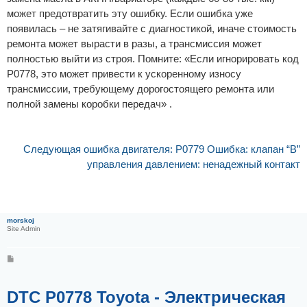
может предотвратить эту ошибку. Если ошибка уже
появилась – не затягивайте с диагностикой, иначе стоимость
ремонта может вырасти в разы, а трансмиссия может
полностью выйти из строя. Помните: «Если игнорировать код
P0778, это может привести к ускоренному износу
трансмиссии, требующему дорогостоящего ремонта или
полной замены коробки передач» .
Следующая ошибка двигателя: P0779 Ошибка: клапан “B”
управления давлением: ненадежный контакт
morskoj
Site Admin
С
о
о
б
щ
DTC P0778 Toyota - Электрическая
е