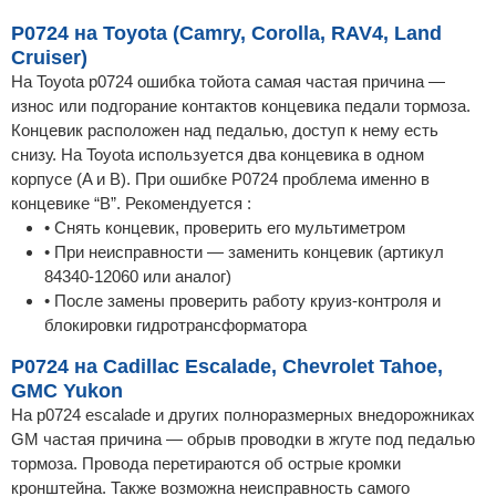
P0724 на Toyota (Camry, Corolla, RAV4, Land
Cruiser)
На Toyota p0724 ошибка тойота самая частая причина —
износ или подгорание контактов концевика педали тормоза.
Концевик расположен над педалью, доступ к нему есть
снизу. На Toyota используется два концевика в одном
корпусе (A и B). При ошибке P0724 проблема именно в
концевике “B”. Рекомендуется :
• Снять концевик, проверить его мультиметром
• При неисправности — заменить концевик (артикул
84340-12060 или аналог)
• После замены проверить работу круиз-контроля и
блокировки гидротрансформатора
P0724 на Cadillac Escalade, Chevrolet Tahoe,
GMC Yukon
На p0724 escalade и других полноразмерных внедорожниках
GM частая причина — обрыв проводки в жгуте под педалью
тормоза. Провода перетираются об острые кромки
кронштейна. Также возможна неисправность самого