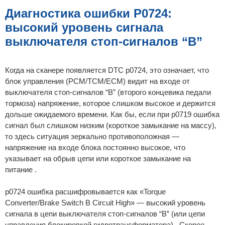
б
щ
Диагностика ошибки P0724:
е
н
высокий уровень сигнала
и
е
выключателя стоп-сигналов “B”
Когда на сканере появляется DTC p0724, это означает, что
блок управления (PCM/TCM/ECM) видит на входе от
выключателя стоп-сигналов “B” (второго концевика педали
тормоза) напряжение, которое слишком высокое и держится
дольше ожидаемого времени. Как бы, если при p0719 ошибка
сигнал был слишком низким (короткое замыкание на массу),
то здесь ситуация зеркально противоположная —
напряжение на входе блока постоянно высокое, что
указывает на обрыв цепи или короткое замыкание на
питание .
p0724 ошибка расшифровывается как «Torque
Converter/Brake Switch B Circuit High» — высокий уровень
сигнала в цепи выключателя стоп-сигналов “B” (или цепи
управления блокировкой гидротрансформатора) . Скорее