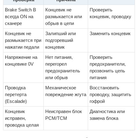
Brake Switch B
Концевик не
Проверить
всегда ON на
размыкается или
концевик, проводку
сканере
обрыв в цепи
Концевик не
Залипший или
Заменить концевик
размыкается при
подгоревший
нажатии педали
концевик
Напряжение на
Нет питания,
Проверить
концевике 0V
перегорел
предохранители,
предохранитель
прозвонить цепь
или обрыв
питания
Проводка
Механическое
Восстановить
перетерта
повреждение жгута
проводку, защитить
(Escalade)
гофрой
Концевик
Неисправен блок
Диагностика или
исправен,
PCM/TCM
замена блока
проводка целая