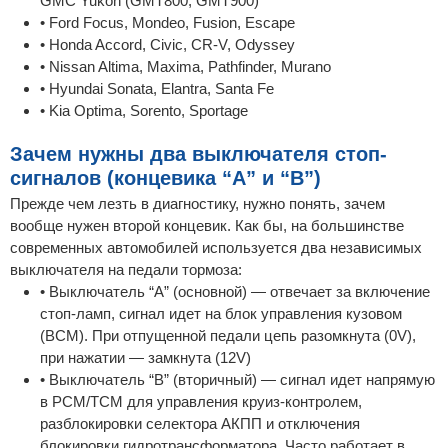
GMC Yukon (GMT800, GMT900)
• Ford Focus, Mondeo, Fusion, Escape
• Honda Accord, Civic, CR-V, Odyssey
• Nissan Altima, Maxima, Pathfinder, Murano
• Hyundai Sonata, Elantra, Santa Fe
• Kia Optima, Sorento, Sportage
Зачем нужны два выключателя стоп-
сигналов (концевика “A” и “B”)
Прежде чем лезть в диагностику, нужно понять, зачем
вообще нужен второй концевик. Как бы, на большинстве
современных автомобилей используется два независимых
выключателя на педали тормоза:
• Выключатель “A” (основной) — отвечает за включение
стоп-ламп, сигнал идет на блок управления кузовом
(BCM). При отпущенной педали цепь разомкнута (0V),
при нажатии — замкнута (12V)
• Выключатель “B” (вторичный) — сигнал идет напрямую
в PCM/TCM для управления круиз-контролем,
разблокировки селектора АКПП и отключения
блокировки гидротрансформатора. Часто работает в