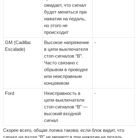
ожидает, что сигнал
будет меняться при
нажатии на педаль,
но этого не
происходит
GM (Cadillac
Высокое напряжение
-
Escalade)
в цепи выключателя
стоп-сигналов “B”.
Часто связано с
обрывом в проводке
или неисправным
концевиком
Ford
Неисправность в
-
цепи выключателя
стоп-сигналов “B” —
высокий входной
сигнал
Скорее всего, общая логика такова: если блок видит, что
сигнал на входе “B” не меняется при нажатии на педаль