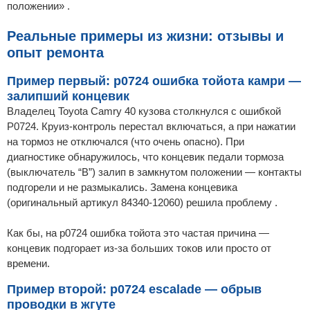
положении» .
Реальные примеры из жизни: отзывы и
опыт ремонта
Пример первый: p0724 ошибка тойота камри —
залипший концевик
Владелец Toyota Camry 40 кузова столкнулся с ошибкой
P0724. Круиз-контроль перестал включаться, а при нажатии
на тормоз не отключался (что очень опасно). При
диагностике обнаружилось, что концевик педали тормоза
(выключатель “B”) залип в замкнутом положении — контакты
подгорели и не размыкались. Замена концевика
(оригинальный артикул 84340-12060) решила проблему .
Как бы, на p0724 ошибка тойота это частая причина —
концевик подгорает из-за больших токов или просто от
времени.
Пример второй: p0724 escalade — обрыв
проводки в жгуте