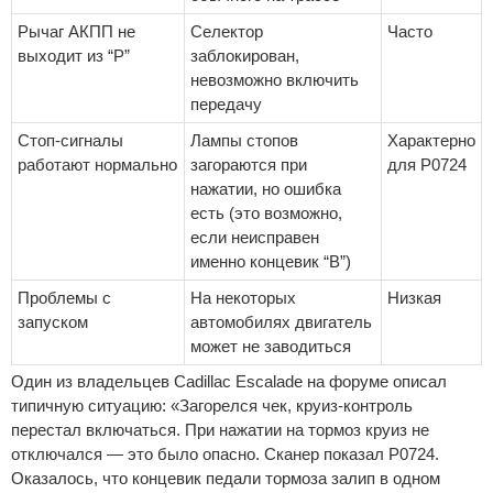
Рычаг АКПП не
Селектор
Часто
выходит из “P”
заблокирован,
невозможно включить
передачу
Стоп-сигналы
Лампы стопов
Характерно
работают нормально
загораются при
для P0724
нажатии, но ошибка
есть (это возможно,
если неисправен
именно концевик “B”)
Проблемы с
На некоторых
Низкая
запуском
автомобилях двигатель
может не заводиться
Один из владельцев Cadillac Escalade на форуме описал
типичную ситуацию: «Загорелся чек, круиз-контроль
перестал включаться. При нажатии на тормоз круиз не
отключался — это было опасно. Сканер показал P0724.
Оказалось, что концевик педали тормоза залип в одном