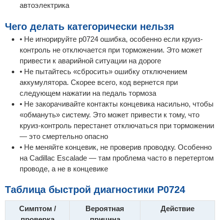
автоэлектрика
Чего делать категорически нельзя
• Не игнорируйте p0724 ошибка, особенно если круиз-
контроль не отключается при торможении. Это может
привести к аварийной ситуации на дороге
• Не пытайтесь «сбросить» ошибку отключением
аккумулятора. Скорее всего, код вернется при
следующем нажатии на педаль тормоза
• Не закорачивайте контакты концевика насильно, чтобы
«обмануть» систему. Это может привести к тому, что
круиз-контроль перестанет отключаться при торможении
— это смертельно опасно
• Не меняйте концевик, не проверив проводку. Особенно
на Cadillac Escalade — там проблема часто в перетертом
проводе, а не в концевике
Таблица быстрой диагностики P0724
Симптом /
Вероятная
Действие
проверка
причина