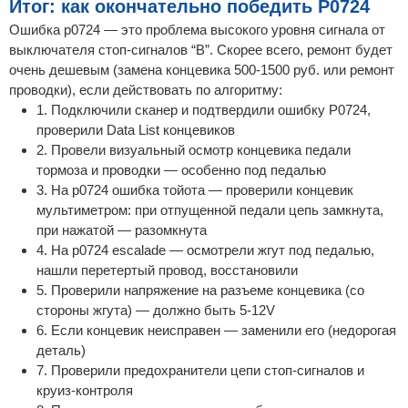
Итог: как окончательно победить P0724
Ошибка p0724 — это проблема высокого уровня сигнала от
выключателя стоп-сигналов “B”. Скорее всего, ремонт будет
очень дешевым (замена концевика 500-1500 руб. или ремонт
проводки), если действовать по алгоритму:
1. Подключили сканер и подтвердили ошибку P0724,
проверили Data List концевиков
2. Провели визуальный осмотр концевика педали
тормоза и проводки — особенно под педалью
3. На p0724 ошибка тойота — проверили концевик
мультиметром: при отпущенной педали цепь замкнута,
при нажатой — разомкнута
4. На p0724 escalade — осмотрели жгут под педалью,
нашли перетертый провод, восстановили
5. Проверили напряжение на разъеме концевика (со
стороны жгута) — должно быть 5-12V
6. Если концевик неисправен — заменили его (недорогая
деталь)
7. Проверили предохранители цепи стоп-сигналов и
круиз-контроля