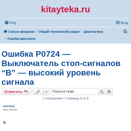
kitayteka.ru
FAQ
Вход
П
Список форумов
Общий технический раздел
Диагностика
о
Ошибки двигателя
и
Ошибка P0724 —
с
к
Выключатель стоп-сигналов
“B” — высокий уровень
сигнала
Поиск
Расширен
Ответить
1 сообщение • Страница
1
из
1
morskoj
Site Admin
С
о
о