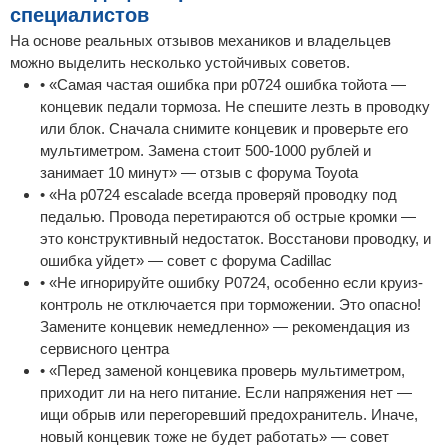
специалистов
На основе реальных отзывов механиков и владельцев
можно выделить несколько устойчивых советов.
• «Самая частая ошибка при p0724 ошибка тойота —
концевик педали тормоза. Не спешите лезть в проводку
или блок. Сначала снимите концевик и проверьте его
мультиметром. Замена стоит 500-1000 рублей и
занимает 10 минут» — отзыв с форума Toyota
• «На p0724 escalade всегда проверяй проводку под
педалью. Провода перетираются об острые кромки —
это конструктивный недостаток. Восстанови проводку, и
ошибка уйдет» — совет с форума Cadillac
• «Не игнорируйте ошибку P0724, особенно если круиз-
контроль не отключается при торможении. Это опасно!
Замените концевик немедленно» — рекомендация из
сервисного центра
• «Перед заменой концевика проверь мультиметром,
приходит ли на него питание. Если напряжения нет —
ищи обрыв или перегоревший предохранитель. Иначе,
новый концевик тоже не будет работать» — совет