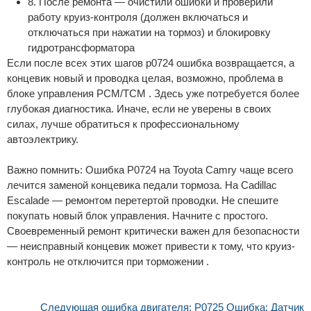
8. После ремонта — очистили ошибки и проверили
работу круиз-контроля (должен включаться и
отключаться при нажатии на тормоз) и блокировку
гидротрансформатора
Если после всех этих шагов p0724 ошибка возвращается, а
концевик новый и проводка целая, возможно, проблема в
блоке управления PCM/TCM . Здесь уже потребуется более
глубокая диагностика. Иначе, если не уверены в своих
силах, лучше обратиться к профессиональному
автоэлектрику.
Важно помнить: Ошибка P0724 на Toyota Camry чаще всего
лечится заменой концевика педали тормоза. На Cadillac
Escalade — ремонтом перетертой проводки. Не спешите
покупать новый блок управления. Начните с простого.
Своевременный ремонт критически важен для безопасности
— неисправный концевик может привести к тому, что круиз-
контроль не отключится при торможении .
Следующая ошибка двигателя: P0725 Ошибка: Датчик