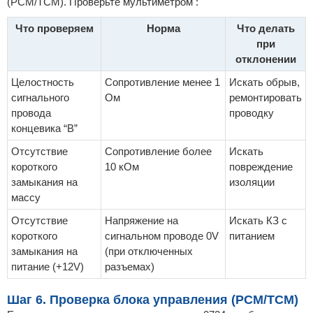
(PCM/TCM). Проверьте мультиметром :
Что проверяем
Норма
Что делать
при
отклонении
Целостность
Сопротивление менее 1
Искать обрыв,
сигнального
Ом
ремонтировать
провода
проводку
концевика “B”
Отсутствие
Сопротивление более
Искать
короткого
10 кОм
повреждение
замыкания на
изоляции
массу
Отсутствие
Напряжение на
Искать КЗ с
короткого
сигнальном проводе 0V
питанием
замыкания на
(при отключенных
питание (+12V)
разъемах)
Шаг 6. Проверка блока управления (PCM/TCM)