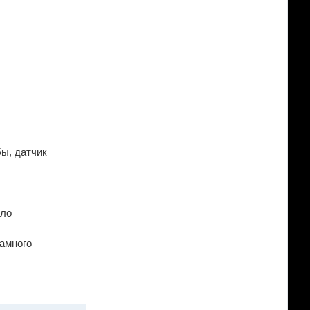
бы, датчик
сло
намного