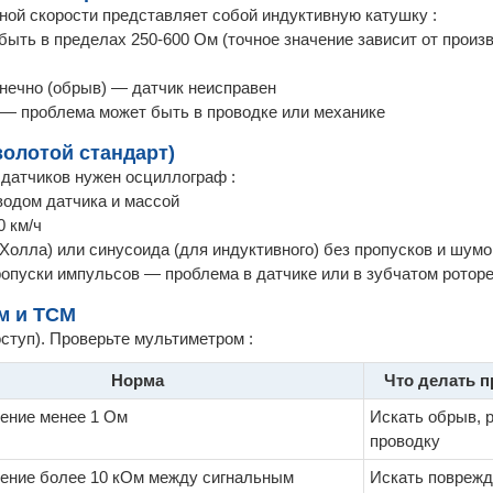
ной скорости представляет собой индуктивную катушку :
ыть в пределах 250-600 Ом (точное значение зависит от произ
онечно (обрыв) — датчик неисправен
я — проблема может быть в проводке или механике
золотой стандарт)
 датчиков нужен осциллограф :
одом датчика и массой
0 км/ч
 Холла) или синусоида (для индуктивного) без пропусков и шумо
пропуски импульсов — проблема в датчике или в зубчатом ротор
м и TCM
ступ). Проверьте мультиметром :
Норма
Что делать п
ение менее 1 Ом
Искать обрыв, 
проводку
ение более 10 кОм между сигнальным
Искать поврежд