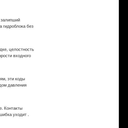
я залипший
а гидроблока без
дке, целостность
орости входного
ям, эти коды
идом давления
е. Контакты
шибка уходит .