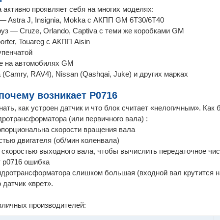
 активно проявляет себя на многих моделях:
716 — Astra J, Insignia, Mokka с АКПП GM 6T30/6T40
уз — Cruze, Orlando, Captiva с теми же коробками GM
rter, Touareg с АКПП Aisin
тупенчатой
зке на автомобилях GM
a (Camry, RAV4), Nissan (Qashqai, Juke) и других марках
 почему возникает P0716
ать, как устроен датчик и что блок считает «нелогичным». Как 
дротрансформатора (или первичного вала) :
ропорциональна скорости вращения вала
стью двигателя (об/мин коленвала)
о скоростью выходного вала, чтобы вычислить передаточное чи
т p0716 ошибка
 гидротрансформатора слишком большая (входной вал крутится 
 датчик «врет».
зличных производителей: