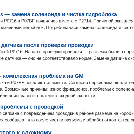
з — замена соленоида и чистка гидроблока
ки P0716 и P07BF появились вместе с P2714. Причиной оказалс
рязненный гидроблок. Потребовалась замена соленоида и чистк
а датчика после проверки проводки
бкой P0716. Начал с проверки проводки — разъемы были в поря
е датчика — оно не соответствовало норме. Замена датчика ск
 — комплексная проблема на GM
ибка и P07BF появляются вместе. Согласно сервисным бюллетен
ла. Возможные причины: износ фрикционов, проблемы с солено
 или неисправность датчика входной скорости .
 проблемы с проводкой
о связана с повреждением проводки в районе разъема на коробк
х сообщают, что после чистки разъема и обработки контактов о
стого к сложному