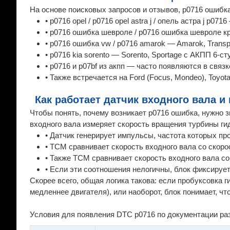
На основе поисковых запросов и отзывов, p0716 ошибка
• p0716 opel / p0716 opel astra j / опель астра j p0
• p0716 ошибка шевроле / p0716 ошибка шевроле кр
• p0716 ошибка vw / p0716 amarok — Amarok, Transpo
• p0716 kia sorento — Sorento, Sportage с АКПП 6-с
• p0716 и p07bf из акпп — часто появляются в свя
• Также встречается на Ford (Focus, Mondeo), Toyot
Как работает датчик входного вала и
Чтобы понять, почему возникает p0716 ошибка, нужно зн
входного вала измеряет скорость вращения турбины ги
• Датчик генерирует импульсы, частота которых п
• TCM сравнивает скорость входного вала со скоро
• Также TCM сравнивает скорость входного вала с
• Если эти соотношения нелогичны, блок фиксируе
Скорее всего, общая логика такова: если пробуксовка
медленнее двигателя), или наоборот, блок понимает, что
Условия для появления DTC p0716 по документации ра