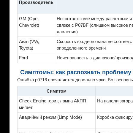
Производитель
GM (Opel,
Несоответствие между расчетным и 
Chevrolet)
связке с P07BF (слишком высокое п
давления)
Aisin (VW,
Скорость входного вала не соответс
Toyota)
определенного времени
Ford
Неисправность в диапазоне/произво
Симптомы: как распознать проблему
Ошибка p0716 проявляется довольно ярко. Вот основны
Симптом
Check Engine горит, лампа АКПП
На панели загор
мигает
Аварийный режим (Limp Mode)
Коробка фиксируе