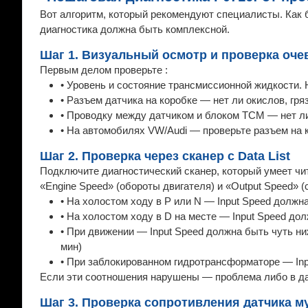
Вот алгоритм, который рекомендуют специалисты. Как б
диагностика должна быть комплексной.
Шаг 1. Визуальный осмотр и проверка оче
Первым делом проверьте :
• Уровень и состояние трансмиссионной жидкости. 
• Разъем датчика на коробке — нет ли окислов, гря
• Проводку между датчиком и блоком TCM — нет л
• На автомобилях VW/Audi — проверьте разъем на к
Шаг 2. Проверка через сканер с Data List
Подключите диагностический сканер, который умеет чита
«Engine Speed» (обороты двигателя) и «Output Speed» (
• На холостом ходу в P или N — Input Speed должн
• На холостом ходу в D на месте — Input Speed до
• При движении — Input Speed должна быть чуть ни
мин)
• При заблокированном гидротрансформаторе — Inp
Если эти соотношения нарушены — проблема либо в дат
Шаг 3. Проверка сопротивления датчика 