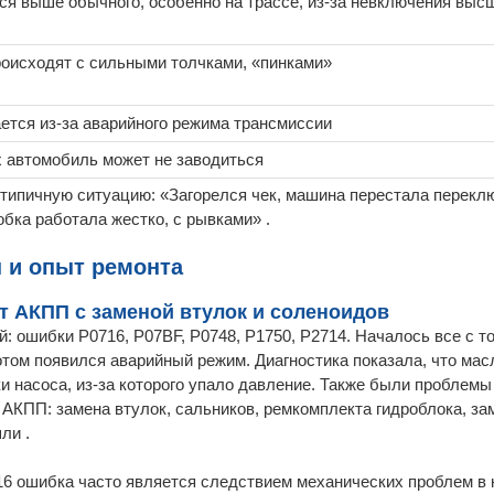
ся выше обычного, особенно на трассе, из-за невключения выс
оисходят с сильными толчками, «пинками»
ется из-за аварийного режима трансмиссии
х автомобиль может не заводиться
 типичную ситуацию: «Загорелся чек, машина перестала перекл
обка работала жестко, с рывками» .
 и опыт ремонта
нт АКПП с заменой втулок и соленоидов
й: ошибки P0716, P07BF, P0748, P1750, P2714. Началось все с то
отом появился аварийный режим. Диагностика показала, что ма
ки насоса, из-за которого упало давление. Также были проблем
 АКПП: замена втулок, сальников, ремкомплекта гидроблока, за
ли .
0716 ошибка часто является следствием механических проблем в 