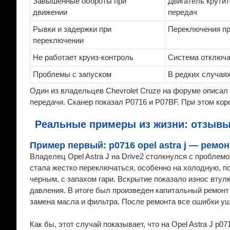
Завышенные обороты при
Двигатель крутит
движении
передач
Рывки и задержки при
Переключения пр
переключении
Не работает круиз-контроль
Система отключа
Проблемы с запуском
В редких случая
Один из владельцев Chevrolet Cruze на форуме описал
передачи. Сканер показал P0716 и P07BF. При этом кор
Реальные примеры из жизни: отзывы
Пример первый: p0716 opel astra j — ремо
Владелец Opel Astra J на Drive2 столкнулся с проблемо
стала жестко переключаться, особенно на холодную, п
черным, с запахом гари. Вскрытие показало износ втул
давления. В итоге был произведен капитальный ремонт
замена масла и фильтра. После ремонта все ошибки уш
Как бы, этот случай показывает, что на Opel Astra J p