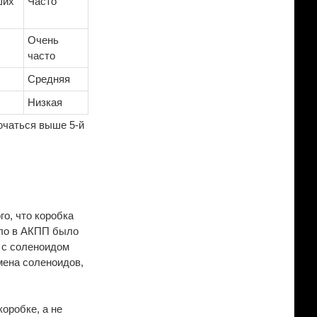
ших
Часто
Очень
часто
Средняя
Низкая
ючаться выше 5-й
го, что коробка
сло в АКПП было
ы с соленоидом
мена соленоидов,
коробке, а не