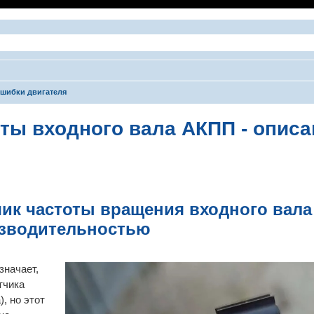
шибки двигателя
оты входного вала АКПП - описа
ширенный поиск
чик частоты вращения входного вал
изводительностью
значает,
тчика
, но этот