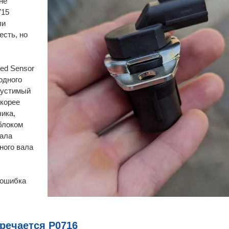
не
715
ли
есть, но
ed Sensor
одного
пустимый
Скорее
чика,
 блоком
вала
ного вала
 ошибка
речается P0716