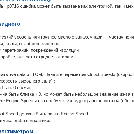
ы, p0716 ошибка может быть вызвана как электрикой, так и мех
видного
Низкий уровень или грязное масло с запахом гари — частая при
зи, влаги, ослабших защелок
и перетираний, повреждений изоляции
оробке, он часто страдает от влаги
ть live data от TCM. Найдите параметры «Input Speed» (скорост
скорость выходного вала) :
а быть 0 об/мин
лжна быть близка к 0, но может быть небольшое значение из-за
же Engine Speed из-за пробуксовки гидротрансформатора (обычн
ut Speed должна быть равна Engine Speed
чике, либо в механике.
мультиметром