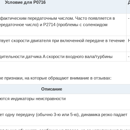
Условие для P0716
фактическим передаточным числом. Часто появляется в
-
ередаточное число) и P2714 (проблемы с соленоидом
твует скорости двигателя при включенной передаче в течение
дительности датчика A скорости входного вала/турбины
-
е признаки, на которые обращают внимание в отзывах:
Описание
аются индикаторы неисправности
т одну передачу (обычно 3-ю или 5-ю), динамика резко падает