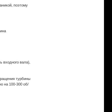
аникой, поэтому
чина
ь входного вала),
 вращения турбины
о на 100-300 об/