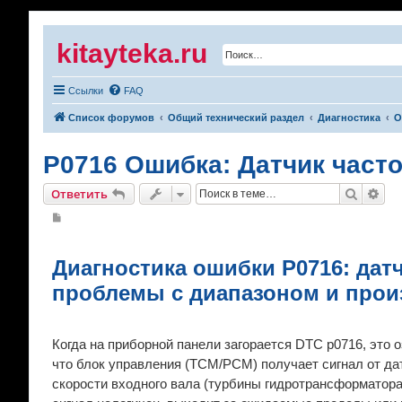
kitayteka.ru
Ссылки
FAQ
Список форумов
Общий технический раздел
Диагностика
О
P0716 Ошибка: Датчик част
Поиск
Рас
Ответить
С
о
о
б
щ
Диагностика ошибки P0716: дат
е
н
проблемы с диапазоном и про
и
е
Когда на приборной панели загорается DTC p0716, это о
что блок управления (TCM/PCM) получает сигнал от да
скорости входного вала (турбины гидротрансформатора)