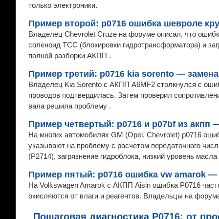
только электроники.
Пример второй: p0716 ошибка шевроле кру
Владелец Chevrolet Cruze на форуме описал, что ошиб
соленоид TCC (блокировки гидротрансформатора) и заг
полной разборки АКПП .
Пример третий: p0716 kia sorento — замен
Владелец Kia Sorento с АКПП A6MF2 столкнулся с оши
проводов подтвердилась. Затем проверил сопротивлени
вала решила проблему .
Пример четвертый: p0716 и p07bf из акпп
На многих автомобилях GM (Opel, Chevrolet) p0716 ош
указывают на проблему с расчетом передаточного чис
(P2714), загрязнение гидроблока, низкий уровень масла
Пример пятый: p0716 ошибка vw amarok —
На Volkswagen Amarok с АКПП Aisin ошибка P0716 част
окисляются от влаги и реагентов. Владельцы на форума
Пошаговая диагностика P0716: от про