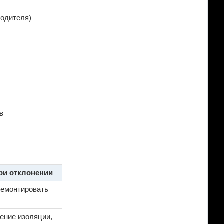
водителя)
в
е
ри отклонении
ремонтировать
ение изоляции,