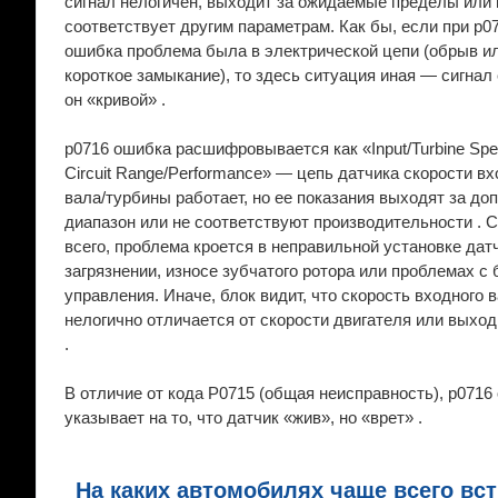
сигнал нелогичен, выходит за ожидаемые пределы или 
соответствует другим параметрам. Как бы, если при p0
ошибка проблема была в электрической цепи (обрыв и
короткое замыкание), то здесь ситуация иная — сигнал 
он «кривой» .
p0716 ошибка расшифровывается как «Input/Turbine Spe
Circuit Range/Performance» — цепь датчика скорости вх
вала/турбины работает, но ее показания выходят за до
диапазон или не соответствуют производительности . 
всего, проблема кроется в неправильной установке дат
загрязнении, износе зубчатого ротора или проблемах с
управления. Иначе, блок видит, что скорость входного 
нелогично отличается от скорости двигателя или выход
.
В отличие от кода P0715 (общая неисправность), p0716
указывает на то, что датчик «жив», но «врет» .
На каких автомобилях чаще всего вст