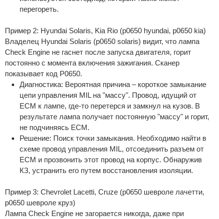
перегореть.
Пример 2: Hyundai Solaris, Kia Rio (p0650 hyundai, p0650 kia)
Владелец Hyundai Solaris (p0650 solaris) видит, что лампа
Check Engine не гаснет после запуска двигателя, горит
постоянно с момента включения зажигания. Сканер
показывает код P0650.
Диагностика: Вероятная причина – короткое замыкание
цепи управления MIL на "массу". Провод, идущий от
ECM к лампе, где-то перетерся и замкнул на кузов. В
результате лампа получает постоянную "массу" и горит,
не подчиняясь ECM.
Решение: Поиск точки замыкания. Необходимо найти в
схеме провод управления MIL, отсоединить разъем от
ECM и прозвонить этот провод на корпус. Обнаружив
КЗ, устранить его путем восстановления изоляции.
Пример 3: Chevrolet Lacetti, Cruze (p0650 шевроле лачетти,
p0650 шевроле круз)
Лампа Check Engine не загорается никогда, даже при