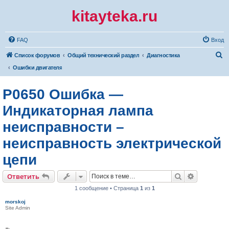
kitayteka.ru
FAQ
Вход
П
Список форумов
Общий технический раздел
Диагностика
о
Ошибки двигателя
и
P0650 Ошибка —
с
к
Индикаторная лампа
неисправности –
неисправность электрической
цепи
Поиск
Расширен
Ответить
1 сообщение • Страница
1
из
1
morskoj
Site Admin