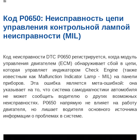
С
о
о
б
щ
Код P0650: Неисправность цепи
е
н
управления контрольной лампой
и
е
неисправности (MIL)
Код неисправности DTC P0650 регистрируется, когда модуль
управления двигателем (ECM) обнаруживает сбой в цепи,
которая управляет индикатором Check Engine (также
известным как Malfunction Indicator Lamp - MIL) на панели
приборов. Эта ошибка является мета-ошибкой: она
указывает на то, что система самодиагностики автомобиля
не может сообщить водителю о других возможных
неисправностях. P0650 напрямую не влияет на работу
двигателя, но лишает водителя основного источника
информации о проблемах в системе.