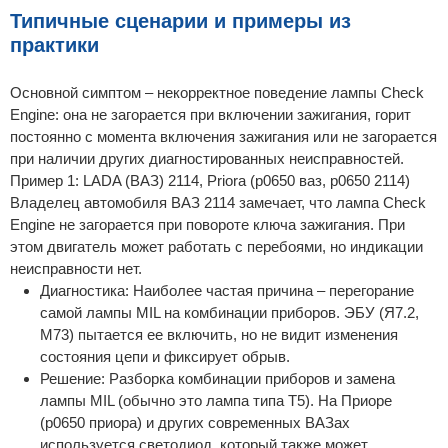
Типичные сценарии и примеры из
практики
Основной симптом – некорректное поведение лампы Check
Engine: она не загорается при включении зажигания, горит
постоянно с момента включения зажигания или не загорается
при наличии других диагностированных неисправностей.
Пример 1: LADA (ВАЗ) 2114, Priora (p0650 ваз, p0650 2114)
Владелец автомобиля ВАЗ 2114 замечает, что лампа Check
Engine не загорается при повороте ключа зажигания. При
этом двигатель может работать с перебоями, но индикации
неисправности нет.
Диагностика: Наиболее частая причина – перегорание
самой лампы MIL на комбинации приборов. ЭБУ (Я7.2,
М73) пытается ее включить, но не видит изменения
состояния цепи и фиксирует обрыв.
Решение: Разборка комбинации приборов и замена
лампы MIL (обычно это лампа типа T5). На Приоре
(p0650 приора) и других современных ВАЗах
используется светодиод, который также может