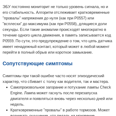
ЭБУ постоянно мониторит не только уровень сигнала, но и
его стабильность. Алгоритм отслеживает кратковременные
"провалы" напряжения до нуля (как при P0557) или
"всплески" до максимума (как при P0558), длящиеся доли
секунды. Если такие аномалии происходят многократно в
течение одного цикла движения, в память записывается код
P0559. По сути, это предупреждение о том, что цепь датчика
имеет ненадежный контакт, который может в любой момент
перейти в полный обрыв или короткое замыкание.
Сопутствующие симптомы
Симптомы при такой ошибке часто носят эпизодический
характер, что сбивает с толку как водителя, так и мастера.
Самопроизвольное загорание и потухание лампы Check
Engine. Лампа может гаснуть после перезапуска
двигателя и появляться вновь через несколько дней или
недель.
Кратковременные "провалы" в работе тормозов. Может
возникать ощущение, что педаль на мгновение