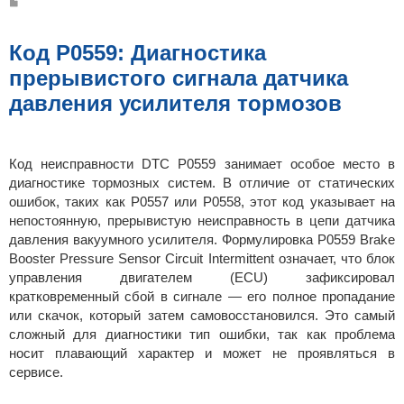
С
о
о
б
щ
Код P0559: Диагностика
е
н
прерывистого сигнала датчика
и
е
давления усилителя тормозов
Код неисправности DTC P0559 занимает особое место в
диагностике тормозных систем. В отличие от статических
ошибок, таких как P0557 или P0558, этот код указывает на
непостоянную, прерывистую неисправность в цепи датчика
давления вакуумного усилителя. Формулировка P0559 Brake
Booster Pressure Sensor Circuit Intermittent означает, что блок
управления двигателем (ECU) зафиксировал
кратковременный сбой в сигнале — его полное пропадание
или скачок, который затем самовосстановился. Это самый
сложный для диагностики тип ошибки, так как проблема
носит плавающий характер и может не проявляться в
сервисе.