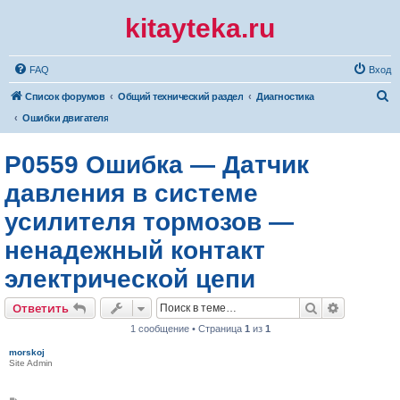
kitayteka.ru
FAQ
Вход
П
Список форумов
Общий технический раздел
Диагностика
о
Ошибки двигателя
и
P0559 Ошибка — Датчик
с
к
давления в системе
усилителя тормозов —
ненадежный контакт
электрической цепи
Поиск
Расширен
Ответить
1 сообщение • Страница
1
из
1
morskoj
Site Admin