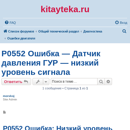
kitayteka.ru
FAQ
Вход
П
Список форумов
Общий технический раздел
Диагностика
о
Ошибки двигателя
и
P0552 Ошибка — Датчик
с
к
давления ГУР — низкий
уровень сигнала
Поиск
Расширен
Ответить
1 сообщение • Страница
1
из
1
morskoj
Site Admin
С
о
о
б
щ
P0552 Ошибка: Низкий уровень
е