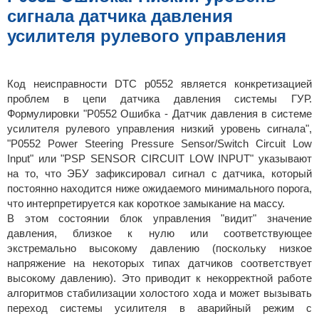
н
сигнала датчика давления
и
е
усилителя рулевого управления
Код неисправности DTC p0552 является конкретизацией
проблем в цепи датчика давления системы ГУР.
Формулировки "P0552 Ошибка - Датчик давления в системе
усилителя рулевого управления низкий уровень сигнала",
"P0552 Power Steering Pressure Sensor/Switch Circuit Low
Input" или "PSP SENSOR CIRCUIT LOW INPUT" указывают
на то, что ЭБУ зафиксировал сигнал с датчика, который
постоянно находится ниже ожидаемого минимального порога,
что интерпретируется как короткое замыкание на массу.
В этом состоянии блок управления "видит" значение
давления, близкое к нулю или соответствующее
экстремально высокому давлению (поскольку низкое
напряжение на некоторых типах датчиков соответствует
высокому давлению). Это приводит к некорректной работе
алгоритмов стабилизации холостого хода и может вызывать
переход системы усилителя в аварийный режим с