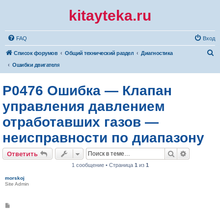
kitayteka.ru
FAQ
Вход
П
Список форумов
Общий технический раздел
Диагностика
о
Ошибки двигателя
и
P0476 Ошибка — Клапан
с
к
управления давлением
отработавших газов —
неисправности по диапазону
Поиск
Расширен
Ответить
1 сообщение • Страница
1
из
1
morskoj
Site Admin
С
о
о