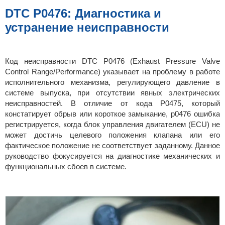
б
щ
DTC P0476: Диагностика и
е
н
устранение неисправности
и
е
Код неисправности DTC P0476 (Exhaust Pressure Valve
Control Range/Performance) указывает на проблему в работе
исполнительного механизма, регулирующего давление в
системе выпуска, при отсутствии явных электрических
неисправностей. В отличие от кода P0475, который
констатирует обрыв или короткое замыкание, p0476 ошибка
регистрируется, когда блок управления двигателем (ECU) не
может достичь целевого положения клапана или его
фактическое положение не соответствует заданному. Данное
руководство фокусируется на диагностике механических и
функциональных сбоев в системе.