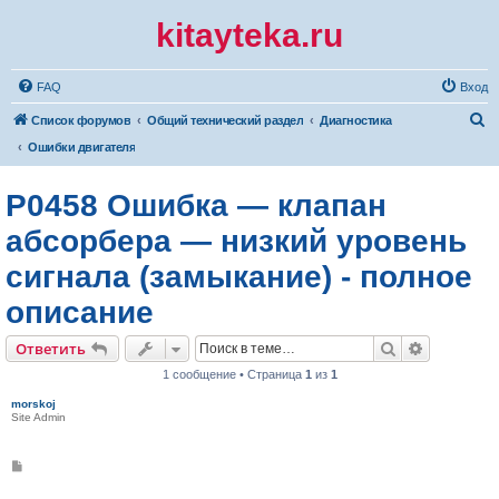
kitayteka.ru
FAQ
Вход
П
Список форумов
Общий технический раздел
Диагностика
о
Ошибки двигателя
и
P0458 Ошибка — клапан
с
к
абсорбера — низкий уровень
сигнала (замыкание) - полное
описание
Поиск
Расширен
Ответить
1 сообщение • Страница
1
из
1
morskoj
Site Admin
С
о
о