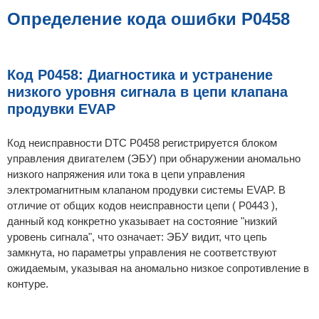
б
щ
Определение кода ошибки P0458
е
н
и
е
Код P0458: Диагностика и устранение
низкого уровня сигнала в цепи клапана
продувки EVAP
Код неисправности DTC P0458 регистрируется блоком
управления двигателем (ЭБУ) при обнаружении аномально
низкого напряжения или тока в цепи управления
электромагнитным клапаном продувки системы EVAP. В
отличие от общих кодов неисправности цепи ( P0443 ),
данный код конкретно указывает на состояние "низкий
уровень сигнала", что означает: ЭБУ видит, что цепь
замкнута, но параметры управления не соответствуют
ожидаемым, указывая на аномально низкое сопротивление в
контуре.