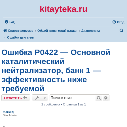
kitayteka.ru
FAQ
Вход
П
Список форумов
Общий технический раздел
Диагностика
о
Ошибки двигателя
и
Ошибка P0422 — Основной
с
к
каталитический
нейтрализатор, банк 1 —
эффективность ниже
требуемой
Поиск
Расширен
Ответить
2 сообщения • Страница
1
из
1
morskoj
Site Admin