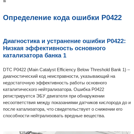
С
о
о
б
щ
Определение кода ошибки P0422
е
н
и
е
Диагностика и устранение ошибки P0422:
Низкая эффективность основного
катализатора банка 1
DTC P0422 (Main Catalyst Efficiency Below Threshold Bank 1) –
диагностический код неисправности, указывающий на
недостаточную эффективность работы основного
каталитического нейтрализатора. Ошибка P0422
регистрируется ЭБУ двигателя при обнаружении
несоответствия между показаниями датчиков кислорода до и
после катализатора, что свидетельствует о снижении его
способности нейтрализовать вредные вещества.