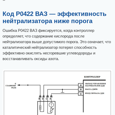
о
о
б
щ
Код Р0422 ВАЗ — эффективность
е
н
нейтрализатора ниже порога
и
е
Ошибка Р0422 ВАЗ фиксируется, когда контроллер
определяет, что содержание кислорода после
нейтрализатора выше допустимого порога. Это означает, что
каталитический нейтрализатор потерял способность
эффективно окислять несгоревшие углеводороды и
восстанавливать оксиды азота.