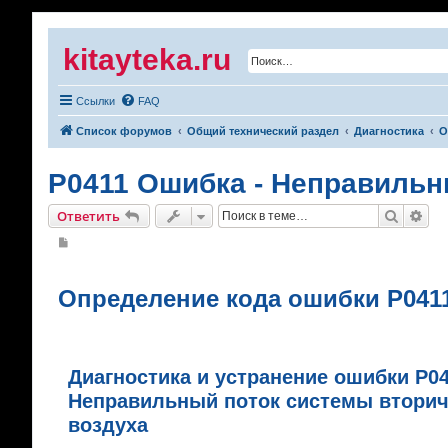
kitayteka.ru
Ссылки
FAQ
Список форумов
Общий технический раздел
Диагностика
О
P0411 Ошибка - Неправильн
Поиск
Рас
Ответить
С
о
о
б
щ
Определение кода ошибки P041
е
н
и
е
Диагностика и устранение ошибки P04
Неправильный поток системы вторич
воздуха