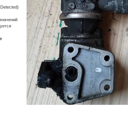
 Detected)
 значений
руется
в