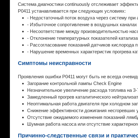
Система диагностики continuously отслеживает эффект
P0411 устанавливается при следующих условиях:
- Недостаточный поток воздуха через систему при 
- Избыточное сопротивление в воздушных каналах
- Несоответствие между производительностью нас
- Отклонение температурных показателей катализ
- Рассогласование показаний датчиков кислорода 
- Нарушение временных характеристик прогрева ка
Симптомы неисправности
Проявления ошибки P0411 могут быть не всегда очевид
Загорание контрольной лампы Check Engine
Незначительное увеличение расхода топлива на 3
Замедленный прогрев каталитического нейтрализа
Неоптимальная работа двигателя при холодном за
Снижение эффективности дожигания несгоревших 
Отсутствие ожидаемого изменения показаний лямб
Шумная работа насоса или отсутствие характерног
Причинно-следственные связи и практиче