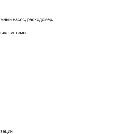
умный насос, расходомер.
ацию системы
ивации