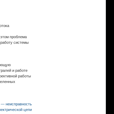
отока
в этом проблема
 работу системы
бующую
тралей и работе
фективной работы
деленных
 — неисправность
лектрической цепи