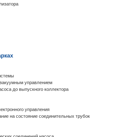
лизатора
арках
системы
 вакуумным управлением
насоса до выпускного коллектора
ектронного управления
ание на состояние соединительных трубок
еских соединений насоса