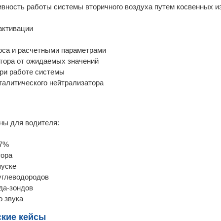
ивность работы системы вторичного воздуха путем косвенных и
активации
оса и расчетными параметрами
атора от ожидаемых значений
при работе системы
талитического нейтрализатора
ны для водителя:
-7%
тора
пуске
углеводородов
да-зондов
о звука
ские кейсы