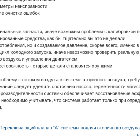
аметры неисправности
ле очистки ошибок
гинальные запчасти, иначе возможны проблемы с калибровкой п
рованные средства, как бы тщательно вы это не делали
потребления, но и создаваемое давление, скорее всего, именно 
цикл холодного запуска, иначе невозможно проверить реальную
о воздуха и управления двигателем
сторожность - старые детали становятся хрупкими
роблему с потоком воздуха в системе вторичного воздуха, тре
мание следует уделять состоянию насоса, герметичности магис
 производительности системы обеспечивает восстановление эф
е необходимо учитывать, что система работает только при опре
.
ереключающий клапан “А” системы подачи вторичного воздуха
э