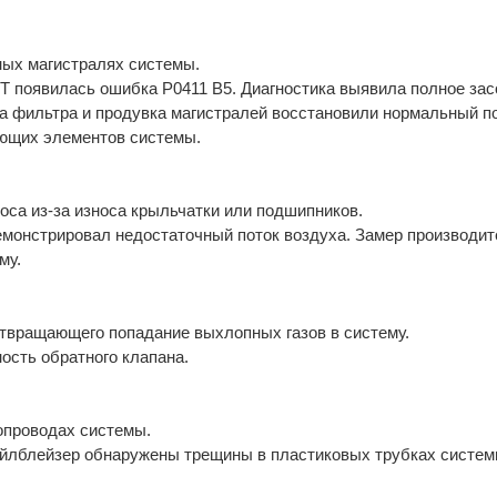
ных магистралях системы.
.8T появилась ошибка P0411 B5. Диагностика выявила полное за
на фильтра и продувка магистралей восстановили нормальный по
ующих элементов системы.
са из-за износа крыльчатки или подшипников.
демонстрировал недостаточный поток воздуха. Замер производи
му.
твращающего попадание выхлопных газов в систему.
ость обратного клапана.
опроводах системы.
Трейлблейзер обнаружены трещины в пластиковых трубках систем