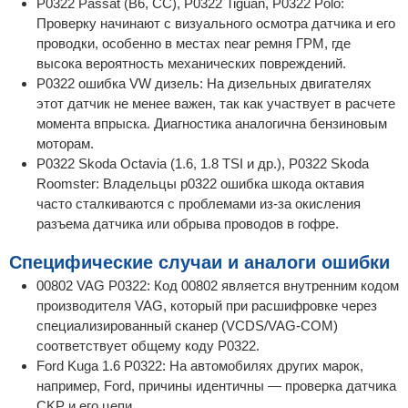
P0322 Passat (B6, CC), P0322 Tiguan, P0322 Polo:
Проверку начинают с визуального осмотра датчика и его
проводки, особенно в местах near ремня ГРМ, где
высока вероятность механических повреждений.
P0322 ошибка VW дизель: На дизельных двигателях
этот датчик не менее важен, так как участвует в расчете
момента впрыска. Диагностика аналогична бензиновым
моторам.
P0322 Skoda Octavia (1.6, 1.8 TSI и др.), P0322 Skoda
Roomster: Владельцы p0322 ошибка шкода октавия
часто сталкиваются с проблемами из-за окисления
разъема датчика или обрыва проводов в гофре.
Специфические случаи и аналоги ошибки
00802 VAG P0322: Код 00802 является внутренним кодом
производителя VAG, который при расшифровке через
специализированный сканер (VCDS/VAG-COM)
соответствует общему коду P0322.
Ford Kuga 1.6 P0322: На автомобилях других марок,
например, Ford, причины идентичны — проверка датчика
CKP и его цепи.