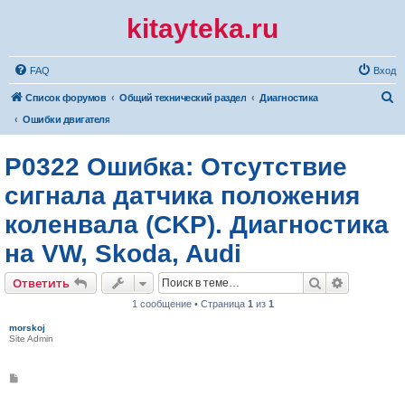
kitayteka.ru
FAQ
Вход
П
Список форумов
Общий технический раздел
Диагностика
о
Ошибки двигателя
и
P0322 Ошибка: Отсутствие
с
к
сигнала датчика положения
коленвала (CKP). Диагностика
на VW, Skoda, Audi
Поиск
Расширен
Ответить
1 сообщение • Страница
1
из
1
morskoj
Site Admin
С
о
о