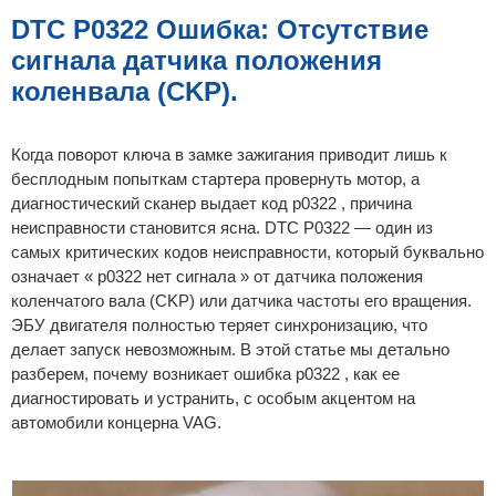
б
щ
DTC P0322 Ошибка: Отсутствие
е
н
сигнала датчика положения
и
е
коленвала (CKP).
Когда поворот ключа в замке зажигания приводит лишь к
бесплодным попыткам стартера провернуть мотор, а
диагностический сканер выдает код p0322 , причина
неисправности становится ясна. DTC P0322 — один из
самых критических кодов неисправности, который буквально
означает « p0322 нет сигнала » от датчика положения
коленчатого вала (CKP) или датчика частоты его вращения.
ЭБУ двигателя полностью теряет синхронизацию, что
делает запуск невозможным. В этой статье мы детально
разберем, почему возникает ошибка p0322 , как ее
диагностировать и устранить, с особым акцентом на
автомобили концерна VAG.