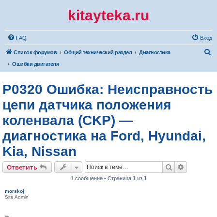
kitayteka.ru
FAQ
Вход
П
Список форумов
Общий технический раздел
Диагностика
о
Ошибки двигателя
и
P0320 Ошибка: Неисправность
с
к
цепи датчика положения
коленвала (CKP) —
диагностика на Ford, Hyundai,
Kia, Nissan
Поиск
Расширен
Ответить
1 сообщение • Страница
1
из
1
morskoj
Site Admin