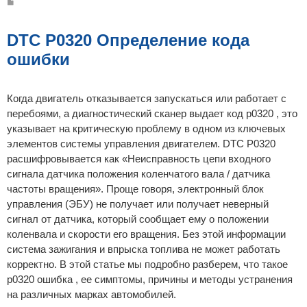
С
о
о
б
щ
DTC P0320 Определение кода
е
н
ошибки
и
е
Когда двигатель отказывается запускаться или работает с
перебоями, а диагностический сканер выдает код p0320 , это
указывает на критическую проблему в одном из ключевых
элементов системы управления двигателем. DTC P0320
расшифровывается как «Неисправность цепи входного
сигнала датчика положения коленчатого вала / датчика
частоты вращения». Проще говоря, электронный блок
управления (ЭБУ) не получает или получает неверный
сигнал от датчика, который сообщает ему о положении
коленвала и скорости его вращения. Без этой информации
система зажигания и впрыска топлива не может работать
корректно. В этой статье мы подробно разберем, что такое
p0320 ошибка , ее симптомы, причины и методы устранения
на различных марках автомобилей.