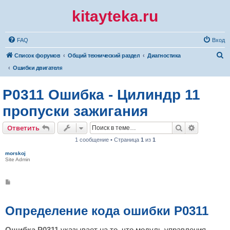
kitayteka.ru
FAQ
Вход
П
Список форумов
Общий технический раздел
Диагностика
о
Ошибки двигателя
и
P0311 Ошибка - Цилиндр 11
с
к
пропуски зажигания
Поиск
Расширен
Ответить
1 сообщение • Страница
1
из
1
morskoj
Site Admin
С
о
о
б
щ
Определение кода ошибки P0311
е
н
и
Ошибка P0311
указывает на то, что модуль управления