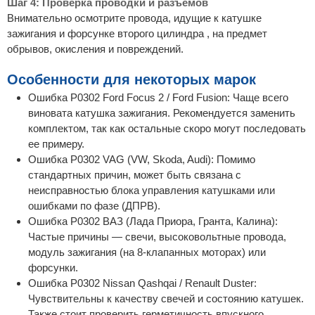
Шаг 4: Проверка проводки и разъемов
Внимательно осмотрите провода, идущие к катушке
зажигания и форсунке второго цилиндра , на предмет
обрывов, окисления и повреждений.
Особенности для некоторых марок
Ошибка P0302 Ford Focus 2 / Ford Fusion: Чаще всего
виновата катушка зажигания. Рекомендуется заменить
комплектом, так как остальные скоро могут последовать
ее примеру.
Ошибка P0302 VAG (VW, Skoda, Audi): Помимо
стандартных причин, может быть связана с
неисправностью блока управления катушками или
ошибками по фазе (ДПРВ).
Ошибка P0302 ВАЗ (Лада Приора, Гранта, Калина):
Частые причины — свечи, высоковольтные провода,
модуль зажигания (на 8-клапанных моторах) или
форсунки.
Ошибка P0302 Nissan Qashqai / Renault Duster:
Чувствительны к качеству свечей и состоянию катушек.
Также стоит проверить герметичность впускного