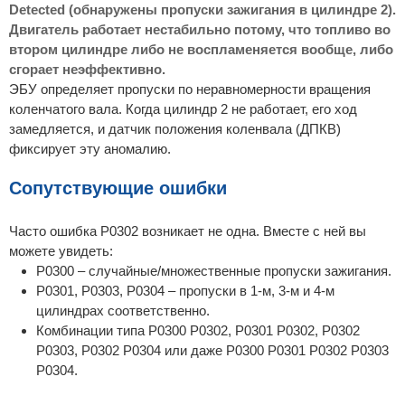
Detected (обнаружены пропуски зажигания в цилиндре 2).
Двигатель работает нестабильно потому, что топливо во
втором цилиндре либо не воспламеняется вообще, либо
сгорает неэффективно.
ЭБУ определяет пропуски по неравномерности вращения
коленчатого вала. Когда цилиндр 2 не работает, его ход
замедляется, и датчик положения коленвала (ДПКВ)
фиксирует эту аномалию.
Сопутствующие ошибки
Часто ошибка P0302 возникает не одна. Вместе с ней вы
можете увидеть:
P0300 – случайные/множественные пропуски зажигания.
P0301, P0303, P0304 – пропуски в 1-м, 3-м и 4-м
цилиндрах соответственно.
Комбинации типа P0300 P0302, P0301 P0302, P0302
P0303, P0302 P0304 или даже P0300 P0301 P0302 P0303
P0304.