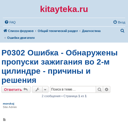
kitayteka.ru
FAQ
Вход
П
Список форумов
Общий технический раздел
Диагностика
о
Ошибки двигателя
и
P0302 Ошибка - Обнаружены
с
к
пропуски зажигания во 2-м
цилиндре - причины и
решения
Поиск
Расширен
Ответить
2 сообщения • Страница
1
из
1
morskoj
Site Admin
С
о
о