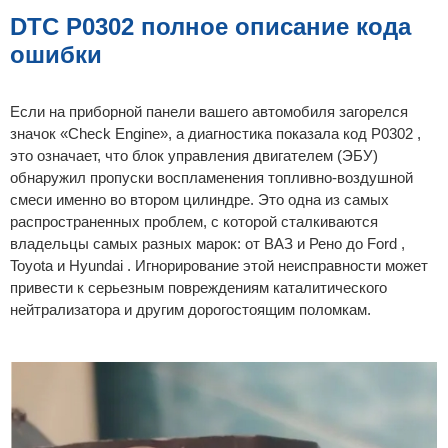
б
щ
DTC P0302 полное описание кода
е
н
ошибки
и
е
Если на приборной панели вашего автомобиля загорелся
значок «Check Engine», а диагностика показала код P0302 ,
это означает, что блок управления двигателем (ЭБУ)
обнаружил пропуски воспламенения топливно-воздушной
смеси именно во втором цилиндре. Это одна из самых
распространенных проблем, с которой сталкиваются
владельцы самых разных марок: от ВАЗ и Рено до Ford ,
Toyota и Hyundai . Игнорирование этой неисправности может
привести к серьезным повреждениям каталитического
нейтрализатора и другим дорогостоящим поломкам.