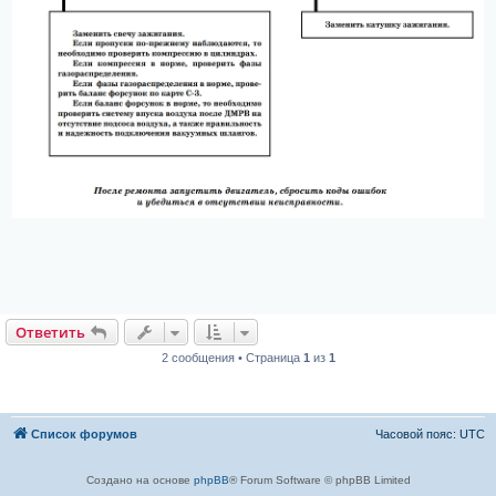
Ответить
2 сообщения • Страница
1
из
1
Список форумов
Часовой пояс:
UTC
Создано на основе
phpBB
® Forum Software © phpBB Limited