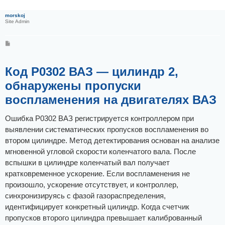
morskoj
Site Admin
С
о
о
б
щ
Код Р0302 ВАЗ — цилиндр 2,
е
н
обнаружены пропуски
и
е
воспламенения на двигателях ВАЗ
Ошибка Р0302 ВАЗ регистрируется контроллером при
выявлении систематических пропусков воспламенения во
втором цилиндре. Метод детектирования основан на анализе
мгновенной угловой скорости коленчатого вала. После
вспышки в цилиндре коленчатый вал получает
кратковременное ускорение. Если воспламенения не
произошло, ускорение отсутствует, и контроллер,
синхронизируясь с фазой газораспределения,
идентифицирует конкретный цилиндр. Когда счетчик
пропусков второго цилиндра превышает калиброванный