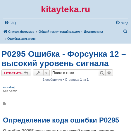
kitayteka.ru
FAQ
Вход
П
Список форумов
Общий технический раздел
Диагностика
о
Ошибки двигателя
и
P0295 Ошибка - Форсунка 12 –
с
к
высокий уровень сигнала
Поиск
Расширен
Ответить
1 сообщение • Страница
1
из
1
morskoj
Site Admin
С
о
о
б
щ
Определение кода ошибки P0295
е
н
и
Ошибка P0295
указывает на высокий уровень сигнала