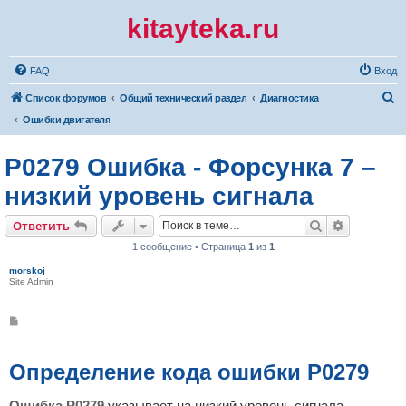
kitayteka.ru
FAQ
Вход
П
Список форумов
Общий технический раздел
Диагностика
о
Ошибки двигателя
и
P0279 Ошибка - Форсунка 7 –
с
к
низкий уровень сигнала
Поиск
Расширен
Ответить
1 сообщение • Страница
1
из
1
morskoj
Site Admin
С
о
о
б
щ
Определение кода ошибки P0279
е
н
и
Ошибка P0279
указывает на низкий уровень сигнала