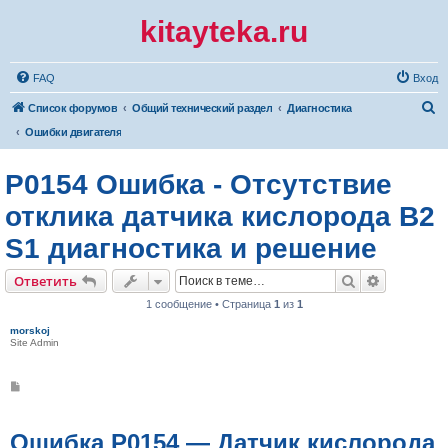
kitayteka.ru
FAQ
Вход
П
Список форумов
Общий технический раздел
Диагностика
о
Ошибки двигателя
и
P0154 Ошибка - Отсутствие
с
к
отклика датчика кислорода B2
S1 диагностика и решение
Поиск
Расширен
Ответить
1 сообщение • Страница
1
из
1
morskoj
Site Admin
С
о
о
б
щ
Ошибка P0154 — Датчик кислорода
е