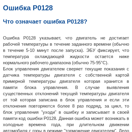
б
щ
Ошибка P0128
е
н
и
е
Что означает ошибка P0128?
Ошибка P0128 указывает, что двигатель не достигает
рабочей температуры в течение заданного времени (обычно
в течение 5-10 минут после запуска). ЭБУ фиксирует, что
температура охлаждающей жидкости остается ниже
нормального рабочего диапазона (обычно 75-95°C).
Блок управления двигателем сверяет текущие показания с
датчика температуры двигателя с собственной картой
примерной температуры двигателя которая хранится в
памяти блока управления. В случае выявления
существенных отклонений текущей температуры двигателя
от той которая записана в блок управления и если эти
отклонения повторяются более 8 раз подряд, за цикл, то
блок управления "уходи" в ошибку и записывает в своей
памяти код ошибки P0128. Данная ошибка может возникать в
холодные времена года, при длительном движении
автомобиля с горы в режиме "торможение двигателем". Дело