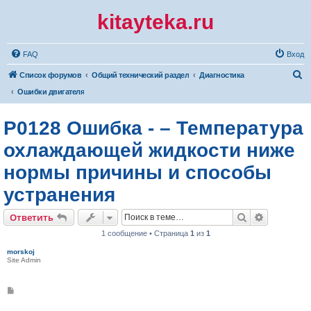
kitayteka.ru
FAQ
Вход
П
Список форумов
Общий технический раздел
Диагностика
о
Ошибки двигателя
и
P0128 Ошибка - – Температура
с
к
охлаждающей жидкости ниже
нормы причины и способы
устранения
Поиск
Расширен
Ответить
1 сообщение • Страница
1
из
1
morskoj
Site Admin
С
о
о