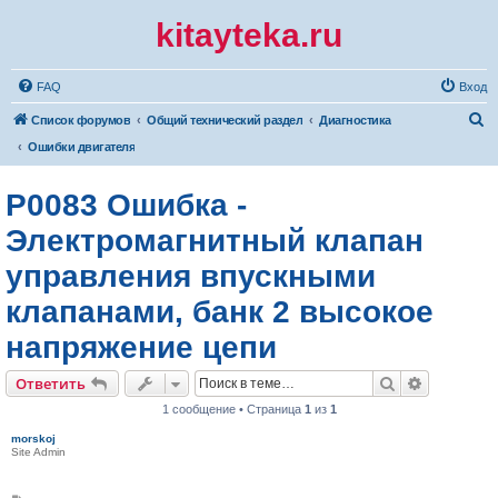
kitayteka.ru
FAQ
Вход
П
Список форумов
Общий технический раздел
Диагностика
о
Ошибки двигателя
и
P0083 Ошибка -
с
к
Электромагнитный клапан
управления впускными
клапанами, банк 2 высокое
напряжение цепи
Поиск
Расширен
Ответить
1 сообщение • Страница
1
из
1
morskoj
Site Admin