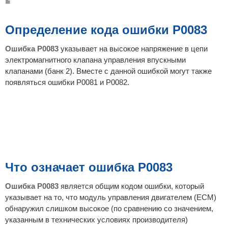
С
о
о
б
щ
Определение кода ошибки P0083
е
н
и
Ошибка P0083
указывает на высокое напряжение в цепи
е
электромагнитного клапана управления впускными
клапанами (банк 2). Вместе с данной ошибкой могут также
появляться ошибки P0081 и P0082.
Что означает ошибка P0083
Ошибка P0083
является общим кодом ошибки, который
указывает на то, что модуль управления двигателем (ECM)
обнаружил слишком высокое (по сравнению со значением,
указанным в технических условиях производителя)