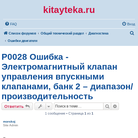
kitayteka.ru
FAQ
Вход
П
Список форумов
Общий технический раздел
Диагностика
о
Ошибки двигателя
и
P0028 Ошибка -
с
к
Электромагнитный клапан
управления впускными
клапанами, банк 2 – диапазон/
производительность
Поиск
Расширен
Ответить
1 сообщение • Страница
1
из
1
morskoj
Site Admin