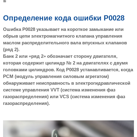
С
о
о
б
щ
Определение кода ошибки P0028
е
н
и
Ошибка P0028 указывает на короткое замыкание или
е
обрыв цепи электромагнитного клапана управления
маслом распределительного вала впускных клапанов
(ряд 2).
Банк 2 или «ряд 2» обозначает сторону двигателя,
которая содержит цилиндр № 2 на двигателях с двумя
головками цилиндров. Код P0028 устанавливается, когда
PCM (модуль управления силовым агрегатом)
обнаруживает неисправность в электрогидравлической
системе управления VVT (система изменения фаз
газораспределения) или VCS (система изменения фаз
газораспределения).