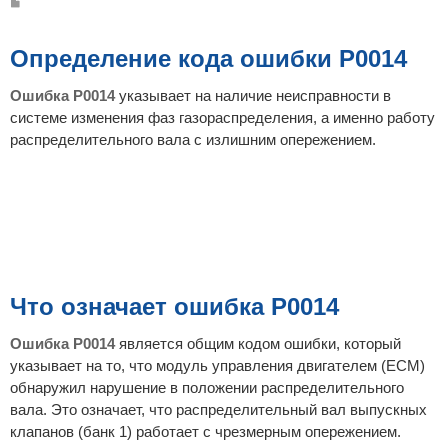
С
о
о
б
щ
Определение кода ошибки P0014
е
н
и
Ошибка P0014
указывает на наличие неисправности в
е
системе изменения фаз газораспределения, а именно работу
распределительного вала с излишним опережением.
Что означает ошибка P0014
Ошибка P0014
является общим кодом ошибки, который
указывает на то, что модуль управления двигателем (ECM)
обнаружил нарушение в положении распределительного
вала. Это означает, что распределительный вал выпускных
клапанов (банк 1) работает с чрезмерным опережением.