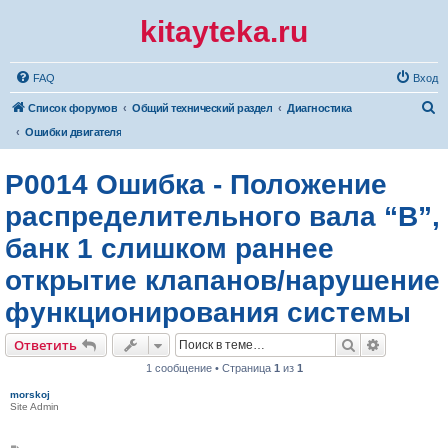
kitayteka.ru
FAQ
Вход
П
Список форумов
Общий технический раздел
Диагностика
о
Ошибки двигателя
и
P0014 Ошибка - Положение
с
к
распределительного вала “B”,
банк 1 слишком раннее
открытие клапанов/нарушение
функционирования системы
Поиск
Расширен
Ответить
1 сообщение • Страница
1
из
1
morskoj
Site Admin