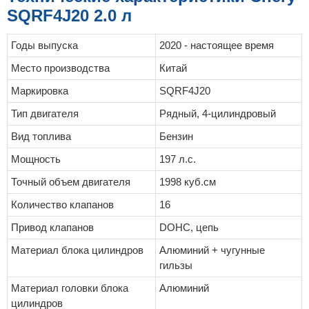
н
SQRF4J20 2.0 л
и
е
Годы выпуска
2020 - настоящее время
Место производства
Китай
Маркировка
SQRF4J20
Тип двигателя
Рядный, 4-цилиндровый
Вид топлива
Бензин
Мощность
197 л.с.
Точный объем двигателя
1998 куб.см
Количество клапанов
16
Привод клапанов
DOHC, цепь
Материал блока цилиндров
Алюминий + чугунные
гильзы
Материал головки блока
Алюминий
цилиндров