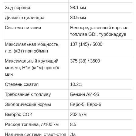
Ход поршня
98.1 мм
Диаметр цилиндра
80.5 мм
Система питания
Непосредственный впрыск
топлива GDI, турбонаддув
Максимальная мощность,
197 (145) / 5000
л.с. (кВт) при об/мин
Максимальный крутящий
375 (38) / 3500
момент, Н*м (кг*м) при об/
мин
Степень сжатия
10.2:1
Требование к топливу
Бензин АИ-95
Экологические нормы
Евро-5, Евро-6
Выброс CO2
202 г/км
Расход топлива, л/100 км
8.5
Наличие системы старт-стоп
Да