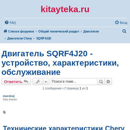
kitayteka.ru
FAQ
Вход
П
Список форумов
Общий технический раздел
Двигатели
о
Двигатели Chery
SQRF4J20
и
Двигатель SQRF4J20 -
с
к
устройство, характеристики,
обслуживание
Поиск
Расширен
Ответить
1 сообщение • Страница
1
из
1
morskoj
Site Admin
С
о
о
б
щ
Технические характеристики Chery
е