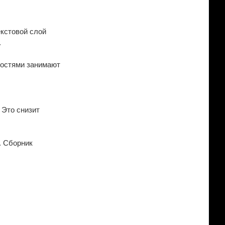
екстовой слой
.
мкостями занимают
 Это снизит
. Сборник