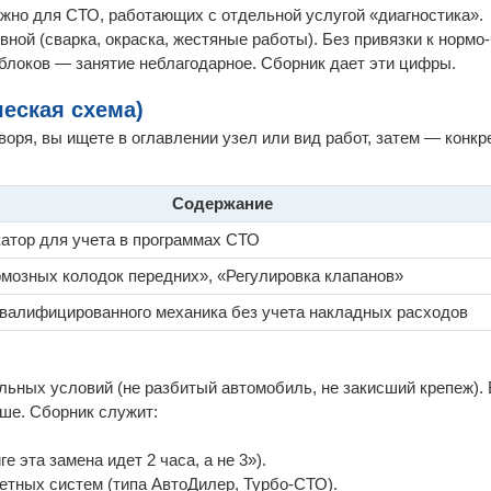
ажно для СТО, работающих с отдельной услугой «диагностика».
вной (сварка, окраска, жестяные работы). Без привязки к нормо
блоков — занятие неблагодарное. Сборник дает эти цифры.
ческая схема)
воря, вы ищете в оглавлении узел или вид работ, затем — конк
Содержание
атор для учета в программах СТО
мозных колодок передних», «Регулировка клапанов»
квалифицированного механика без учета накладных расходов
ных условий (не разбитый автомобиль, не закисший крепеж). 
ыше. Сборник служит:
е эта замена идет 2 часа, а не 3»).
етных систем (типа АвтоДилер, Турбо-СТО).