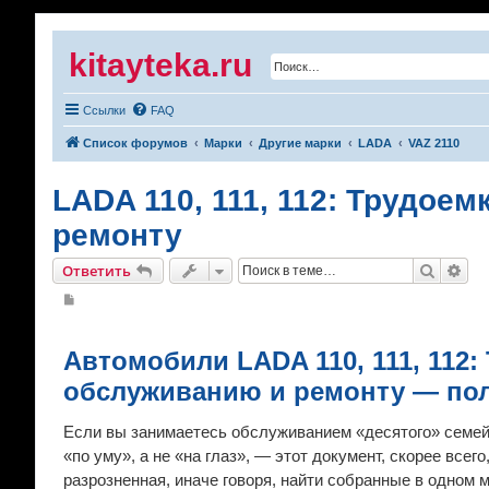
kitayteka.ru
Ссылки
FAQ
Список форумов
Марки
Другие марки
LADA
VAZ 2110
LADA 110, 111, 112: Трудое
ремонту
Поиск
Рас
Ответить
С
о
о
б
щ
Автомобили LADA 110, 111, 112:
е
н
обслуживанию и ремонту — пол
и
е
Если вы занимаетесь обслуживанием «десятого» семей
«по уму», а не «на глаз», — этот документ, скорее все
разрозненная, иначе говоря, найти собранные в одном 