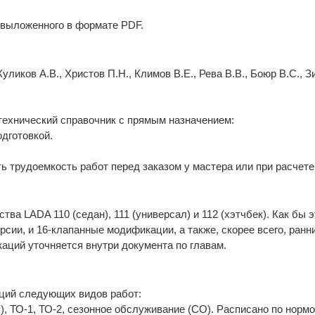
 выложенного в формате PDF.
ликов А.В., Христов П.Н., Климов В.Е., Рева В.В., Боюр В.С., 
-технический справочник с прямым назначением:
дготовкой.
ь трудоемкость работ перед заказом у мастера или при расчете
а LADA 110 (седан), 111 (универсал) и 112 (хэтчбек). Как бы э
сии, и 16-клапанные модификации, а также, скорее всего, ранн
аций уточняется внутри документа по главам.
ций следующих видов работ:
, ТО-1, ТО-2, сезонное обслуживание (СО). Расписано по нормо