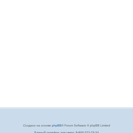
Создано на основе
phpBB
® Forum Software © phpBB Limited
Единый телефон для связи: 8-800-222-23-24