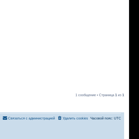
1 сообщение • Страница
1
из
1
Связаться с администрацией
Удалить cookies
Часовой пояс:
UTC