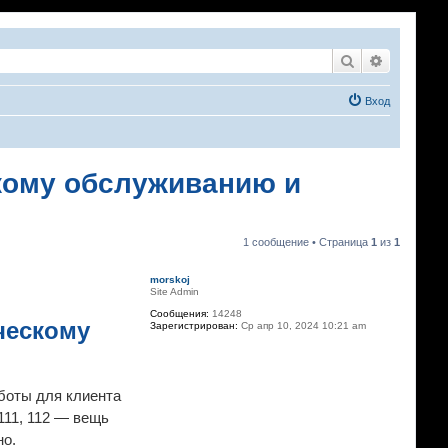
Поиск
Расширен
Вход
ескому обслуживанию и
1 сообщение • Страница
1
из
1
morskoj
Site Admin
Сообщения:
14248
ическому
Зарегистрирован:
Ср апр 10, 2024 10:21 am
боты для клиента
 111, 112 — вещь
но.