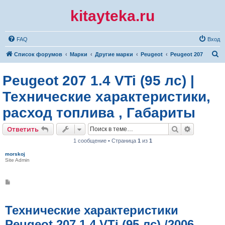
kitayteka.ru
FAQ
Вход
П
Список форумов
Марки
Другие марки
Peugeot
Peugeot 207
о
Peugeot 207 1.4 VTi (95 лс) |
и
с
Технические характеристики,
к
расход топлива , Габариты
Поиск
Расширен
Ответить
1 сообщение • Страница
1
из
1
morskoj
Site Admin
С
о
о
б
щ
Технические характеристики
е
н
Peugeot 207 1.4 VTi (95 лс) /2006,
и