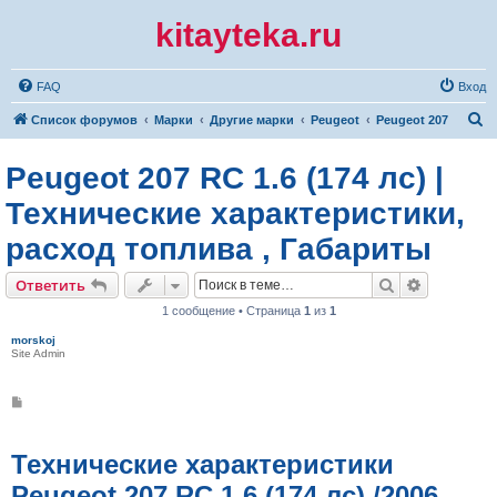
kitayteka.ru
FAQ
Вход
П
Список форумов
Марки
Другие марки
Peugeot
Peugeot 207
о
Peugeot 207 RC 1.6 (174 лс) |
и
с
Технические характеристики,
к
расход топлива , Габариты
Поиск
Расширен
Ответить
1 сообщение • Страница
1
из
1
morskoj
Site Admin
С
о
о
б
щ
Технические характеристики
е
н
Peugeot 207 RC 1.6 (174 лс) /2006,
и