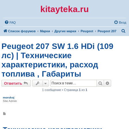
kitayteka.ru
FAQ
Вход
П
Список форумов
Марки
Другие марки
Peugeot
Peugeot 207
о
Peugeot 207 SW 1.6 HDi (109
и
с
лс) | Технические
к
характеристики, расход
топлива , Габариты
Поиск
Расширен
Ответить
1 сообщение • Страница
1
из
1
morskoj
Site Admin
С
о
о
б
щ