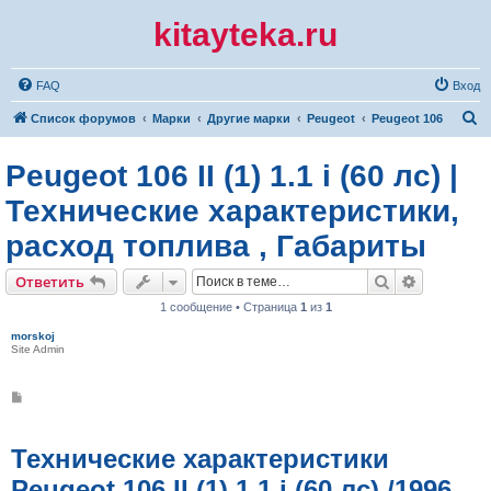
kitayteka.ru
FAQ
Вход
П
Список форумов
Марки
Другие марки
Peugeot
Peugeot 106
о
Peugeot 106 II (1) 1.1 i (60 лс) |
и
с
Технические характеристики,
к
расход топлива , Габариты
Поиск
Расширен
Ответить
1 сообщение • Страница
1
из
1
morskoj
Site Admin
С
о
о
б
щ
Технические характеристики
е
н
Peugeot 106 II (1) 1.1 i (60 лс) /1996,
и