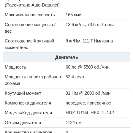
(Рассчитано Auto-Data.net)
Максимальная скорость
165 км/ч
Соотношение мощность/
13.6 кг/лс, 73.6 лс/тонна
вес
Соотношение Крутящий
9 кг/Нм, 111.7 Нм/тонна
момент/вес
Двигатель
Мощность
60 лс @ 5500 об./мин.
Мощность на литр рабочего
53.4 лс/л
объема
Крутящий момент
91 Нм @ 2600 об./мин.
Компоновка двигателя
переднее, поперечное
Модель/Код двигателя
HDZ TU1M, HFX TU1JP
Объем двигателя
1124 см
Количество цилиндров
4