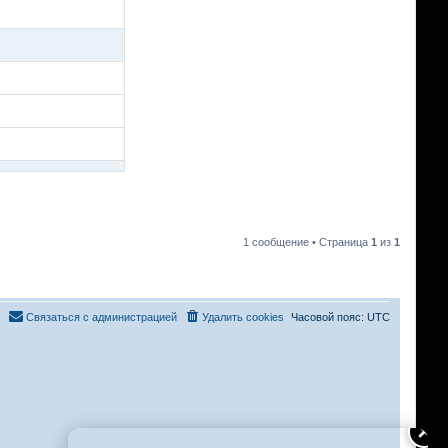
1 сообщение • Страница
1
из
1
Связаться с администрацией
Удалить cookies
Часовой пояс:
UTC
✕