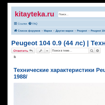
kitayteka.ru
Ссылки
FAQ
Список форумов
Марки
Другие марки
Peugeot
Peugeot 10
Peugeot 104 0.9 (44 лс) | Т
Поиск
Рас
Ответить
С
о
о
б
щ
Технические характеристики Peugeo
е
н
1988/
и
е