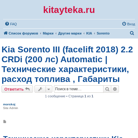
kitayteka.ru
FAQ
Вход
П
Список форумов
Марки
Другие марки
KIA
Sorento
о
Kia Sorento III (facelift 2018) 2.2
и
с
CRDi (200 лс) Automatic |
к
Технические характеристики,
расход топлива , Габариты
Поиск
Расширен
Ответить
1 сообщение • Страница
1
из
1
morskoj
Site Admin
С
о
о
б
щ