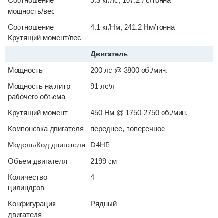
Соотношение
9.3 кг/лс, 107.2 лс/тонна
мощность/вес
Соотношение
4.1 кг/Нм, 241.2 Нм/тонна
Крутящий момент/вес
Двигатель
Мощность
200 лс @ 3800 об./мин.
Мощность на литр
91 лс/л
рабочего объема
Крутящий момент
450 Нм @ 1750-2750 об./мин.
Компоновка двигателя
переднее, поперечное
Модель/Код двигателя
D4HB
Объем двигателя
2199 см
Количество
4
цилиндров
Конфигурация
Рядный
двигателя