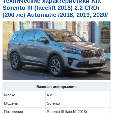
Технические характеристики Kia
е
н
Sorento III (facelift 2018) 2.2 CRDi
и
е
(200 лс) Automatic /2018, 2019, 2020/
Базовая информация
Марка
Kia
Модель
Sorento
Поколения
Sorento III (facelift 2018)