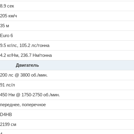
8.9 сек
205 км/ч
35 м
Euro 6
9.5 кг/лс, 105.2 лс/тонна
4.2 кг/Нм, 236.7 Нм/тонна
Двигатель
200 лс @ 3800 об./мин.
91 лс/л
450 Нм @ 1750-2750 об./мин.
переднее, поперечное
D4HB
2199 см