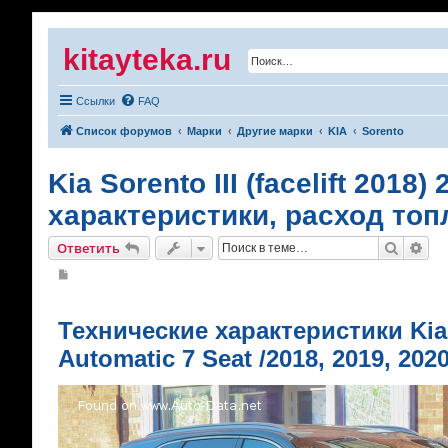
kitayteka.ru
Ссылки
FAQ
Список форумов
Марки
Другие марки
KIA
Sorento
Kia Sorento III (facelift 2018
характеристики, расход топ
Поиск
Рас
Ответить
С
о
о
б
щ
Технические характеристики Kia So
е
н
Automatic 7 Seat /2018, 2019, 2020
и
е