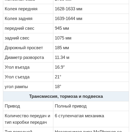
Колея передняя
1628-1633 мм
Колея задняя
1639-1644 мм
передний свес
945 мм
задний свес
1075 мм
Дорожный просвет
185 мм
Диаметр разворота
11.34 м
Угол въезда
16.9°
Угол съезда
21°
угол рампы
18°
Трансмиссия, тормоза и подвеска
Привод
Полный привод
Количество передач и
6 ступенчатая механика
тип коробки передач
Тип передней
Независимая типа McPherson со