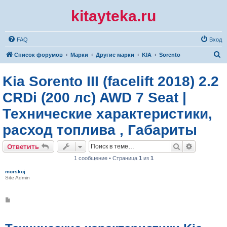
kitayteka.ru
FAQ
Вход
П
Список форумов
Марки
Другие марки
KIA
Sorento
о
Kia Sorento III (facelift 2018) 2.2
и
с
CRDi (200 лс) AWD 7 Seat |
к
Технические характеристики,
расход топлива , Габариты
Поиск
Расширен
Ответить
1 сообщение • Страница
1
из
1
morskoj
Site Admin
С
о
о
б
щ