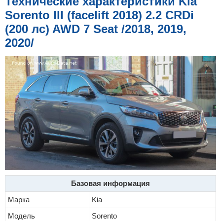
Технические характеристики Kia
е
н
Sorento III (facelift 2018) 2.2 CRDi
и
е
(200 лс) AWD 7 Seat /2018, 2019,
2020/
Базовая информация
Марка
Kia
Модель
Sorento