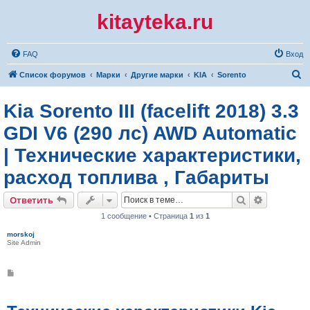
kitayteka.ru
FAQ
Вход
П
Список форумов
Марки
Другие марки
KIA
Sorento
о
Kia Sorento III (facelift 2018) 3.3
и
с
GDI V6 (290 лс) AWD Automatic
к
| Технические характеристики,
расход топлива , Габариты
Поиск
Расширен
Ответить
1 сообщение • Страница
1
из
1
morskoj
Site Admin
С
о
о
б
щ