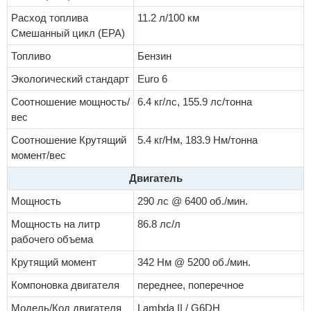
Расход топлива
11.2 л/100 км
Смешанный цикл (EPA)
Топливо
Бензин
Экологический стандарт
Euro 6
Соотношение мощность/
6.4 кг/лс, 155.9 лс/тонна
вес
Соотношение Крутящий
5.4 кг/Нм, 183.9 Нм/тонна
момент/вес
Двигатель
Мощность
290 лс @ 6400 об./мин.
Мощность на литр
86.8 лс/л
рабочего объема
Крутящий момент
342 Нм @ 5200 об./мин.
Компоновка двигателя
переднее, поперечное
Модель/Код двигателя
Lambda II / G6DH