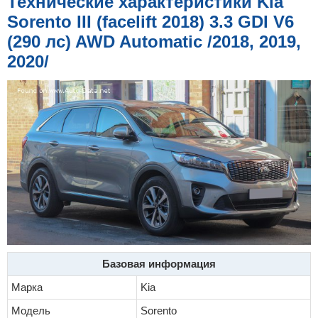
Технические характеристики Kia
е
н
Sorento III (facelift 2018) 3.3 GDI V6
и
е
(290 лс) AWD Automatic /2018, 2019,
2020/
Базовая информация
Марка
Kia
Модель
Sorento