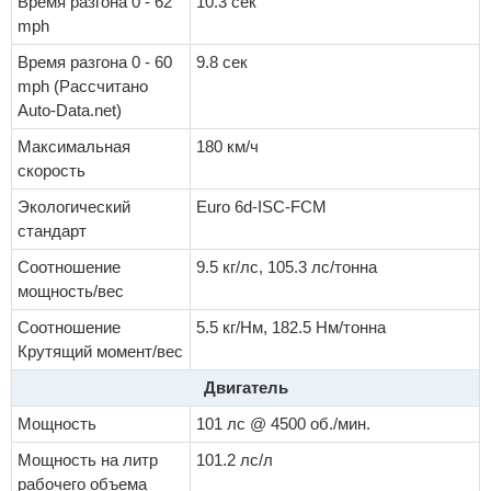
Время разгона 0 - 62
10.3 сек
mph
Время разгона 0 - 60
9.8 сек
mph (Рассчитано
Auto-Data.net)
Максимальная
180 км/ч
скорость
Экологический
Euro 6d-ISC-FCM
стандарт
Соотношение
9.5 кг/лс, 105.3 лс/тонна
мощность/вес
Соотношение
5.5 кг/Нм, 182.5 Нм/тонна
Крутящий момент/вес
Двигатель
Мощность
101 лс @ 4500 об./мин.
Мощность на литр
101.2 лс/л
рабочего объема