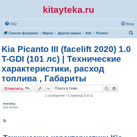
kitayteka.ru
FAQ
Вход
П
Список форумов
Марки
Другие марки
KIA
Picanto
о
Kia Picanto III (facelift 2020) 1.0
и
с
T-GDI (101 лс) | Технические
к
характеристики, расход
топлива , Габариты
Поиск
Расширен
Ответить
1 сообщение • Страница
1
из
1
morskoj
Site Admin
С
о
о
б
щ