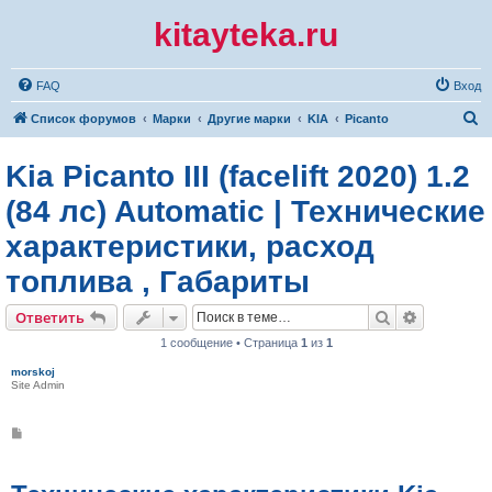
kitayteka.ru
FAQ
Вход
П
Список форумов
Марки
Другие марки
KIA
Picanto
о
Kia Picanto III (facelift 2020) 1.2
и
с
(84 лс) Automatic | Технические
к
характеристики, расход
топлива , Габариты
Поиск
Расширен
Ответить
1 сообщение • Страница
1
из
1
morskoj
Site Admin
С
о
о
б
щ