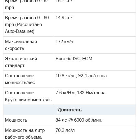
Время разгона 0 - 62
15.7 сек
mph
Время разгона 0 - 60
14.9 сек
mph (Рассчитано
Auto-Data.net)
Максимальная
172 км/ч
скорость
Экологический
Euro 6d-ISC-FCM
стандарт
Соотношение
10.8 кг/лс, 92.4 лс/тонна
мощность/вес
Соотношение
7.6 кг/Нм, 132 Нм/тонна
Крутящий момент/вес
Двигатель
Мощность
84 лс @ 6000 об./мин.
Мощность на литр
70.2 лс/л
рабочего объема