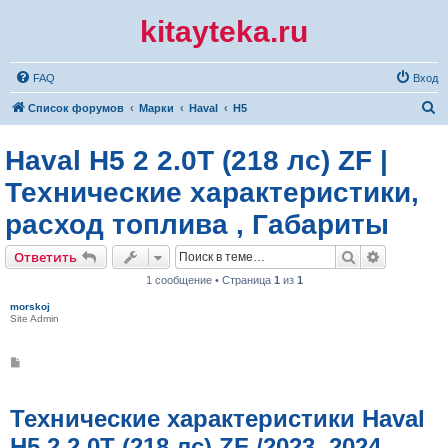
kitayteka.ru
FAQ
Вход
П
Список форумов
Марки
Haval
H5
о
Haval H5 2 2.0T (218 лс) ZF |
и
с
Технические характеристики,
к
расход топлива , Габариты
Поиск
Расширен
Ответить
1 сообщение • Страница
1
из
1
morskoj
Site Admin
С
о
о
б
щ
Технические характеристики Haval
е
н
H5 2 2.0T (218 лс) ZF /2023, 2024,
и