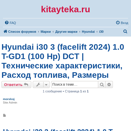
kitayteka.ru
FAQ
Вход
П
Список форумов
Марки
Другие марки
Hyundai
i30
о
Hyundai i30 3 (facelift 2024) 1.0
и
с
T-GD1 (100 Hp) DCT |
к
Технические характеристики,
Расход топлива, Размеры
Поиск
Расширен
Ответить
1 сообщение • Страница
1
из
1
morskoj
Site Admin
С
о
о
б
щ