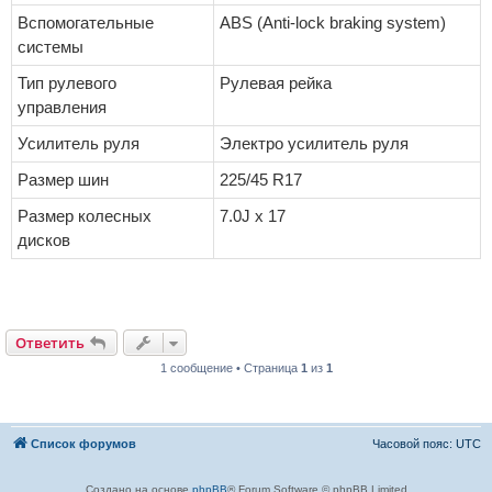
Вспомогательные
ABS (Anti-lock braking system)
системы
Тип рулевого
Рулевая рейка
управления
Усилитель руля
Электро усилитель руля
Размер шин
225/45 R17
Размер колесных
7.0J x 17
дисков
Ответить
1 сообщение • Страница
1
из
1
Список форумов
Часовой пояс:
UTC
Создано на основе
phpBB
® Forum Software © phpBB Limited