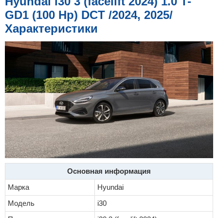
Hyundai i30 3 (facelift 2024) 1.0 T-
е
н
GD1 (100 Hp) DCT /2024, 2025/
и
е
Характеристики
Основная информация
Марка
Hyundai
Модель
i30