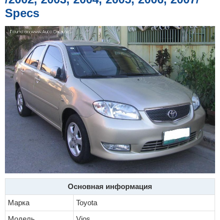
е
Specs
Основная информация
Марка
Toyota
Модель
Vios