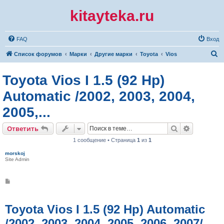
kitayteka.ru
FAQ
Вход
П
Список форумов
Марки
Другие марки
Toyota
Vios
о
Toyota Vios I 1.5 (92 Hp)
и
с
Automatic /2002, 2003, 2004,
к
2005,...
Поиск
Расширен
Ответить
1 сообщение • Страница
1
из
1
morskoj
Site Admin
С
о
о
б
щ
Toyota Vios I 1.5 (92 Hp) Automatic
е
н
/2002, 2003, 2004, 2005, 2006, 2007/
и