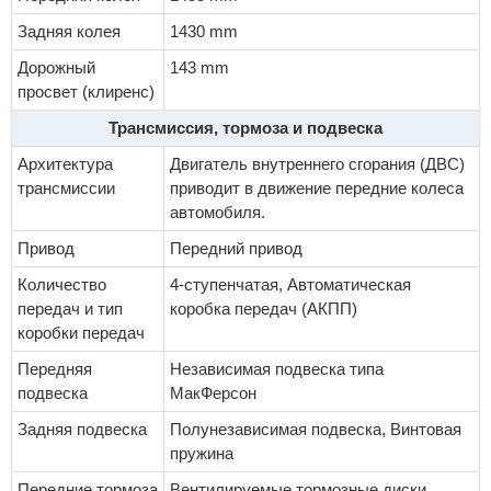
Задняя колея
1430 mm
Дорожный
143 mm
просвет (клиренс)
Трансмиссия, тормоза и подвеска
Архитектура
Двигатель внутреннего сгорания (ДВС)
трансмиссии
приводит в движение передние колеса
автомобиля.
Привод
Передний привод
Количество
4-ступенчатая, Автоматическая
передач и тип
коробка передач (АКПП)
коробки передач
Передняя
Независимая подвеска типа
подвеска
МакФерсон
Задняя подвеска
Полунезависимая подвеска, Винтовая
пружина
Передние тормоза
Вентилируемые тормозные диски