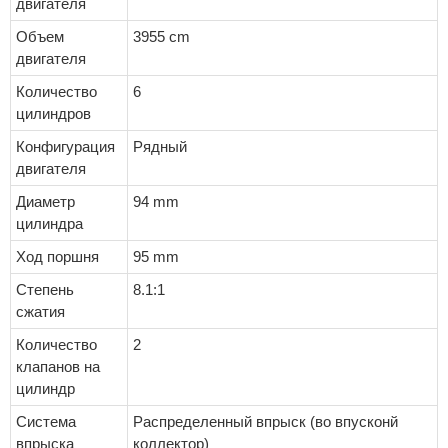
двигателя
Объем
3955 cm
двигателя
Количество
6
цилиндров
Конфигурация
Рядный
двигателя
Диаметр
94 mm
цилиндра
Ход поршня
95 mm
Степень
8.1:1
сжатия
Количество
2
клапанов на
цилиндр
Система
Распределенный впрыск (во впусконй
впрыска
коллектор)