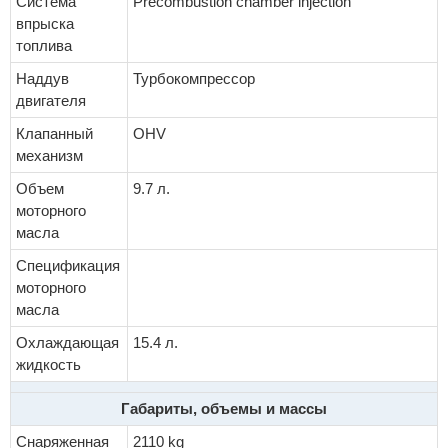
Система
Precombustion chamber injection
впрыска
топлива
Наддув
Турбокомпрессор
двигателя
Клапанный
OHV
механизм
Объем
9.7 л.
моторного
масла
Спецификация
моторного
масла
Охлаждающая
15.4 л.
жидкость
Габариты, объемы и массы
Снаряженная
2110 kg