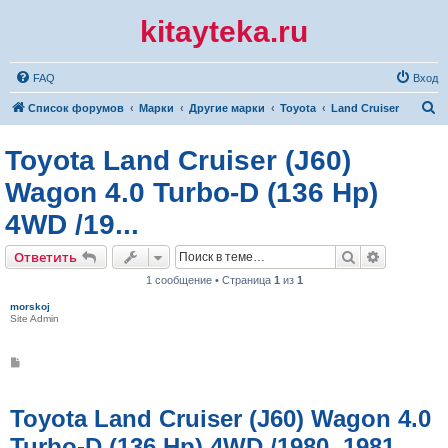
kitayteka.ru
FAQ
Вход
П
Список форумов
Марки
Другие марки
Toyota
Land Cruiser
о
Toyota Land Cruiser (J60)
и
с
Wagon 4.0 Turbo-D (136 Hp)
к
4WD /19...
Поиск
Расширен
Ответить
1 сообщение • Страница
1
из
1
morskoj
Site Admin
С
о
о
б
щ
Toyota Land Cruiser (J60) Wagon 4.0
е
н
Turbo-D (136 Hp) 4WD /1980, 1981,
и