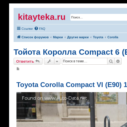
kitayteka.ru
Ссылки
FAQ
Список форумов
Марки
Другие марки
Toyota
Corolla
Тойота Королла Compact 6 (E90
Поиск
Рас
Ответить
С
о
о
б
щ
Toyota Corolla Compact VI (E90) 1
е
н
и
е