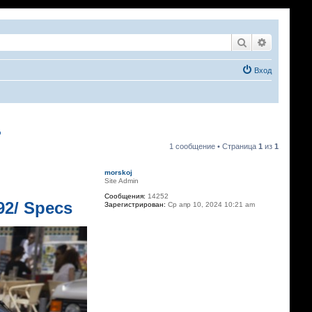
Поиск
Расширен
Вход
.
1 сообщение • Страница
1
из
1
morskoj
Site Admin
Сообщения:
14252
992/ Specs
Зарегистрирован:
Ср апр 10, 2024 10:21 am