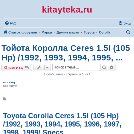
kitayteka.ru
FAQ
Вход
П
Список форумов
Марки
Другие марки
Toyota
Corolla
о
Тойота Королла Ceres 1.5i (105
и
с
Hp) /1992, 1993, 1994, 1995, ...
к
Поиск
Расширен
Ответить
1 сообщение • Страница
1
из
1
morskoj
Site Admin
С
о
о
б
щ
Toyota Corolla Ceres 1.5i (105 Hp)
е
н
/1992, 1993, 1994, 1995, 1996, 1997,
и
е
1998, 1999/ Specs