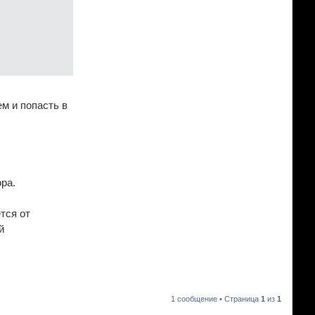
м и попасть в
ра.
тся от
й
1 сообщение • Страница
1
из
1