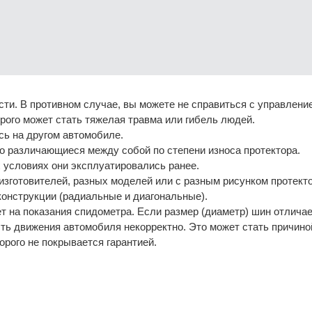
и. В противном случае, вы можете не справиться с управление
рого может стать тяжелая травма или гибель людей.
сь на другом автомобиле.
о различающиеся между собой по степени износа протектора.
х условиях они эксплуатировались ранее.
изготовителей, разных моделей или с разным рисунком протекто
конструкции (радиальные и диагональные).
т на показания спидометра. Если размер (диаметр) шин отличае
сть движения автомобиля некорректно. Это может стать причино
рого не покрывается гарантией.