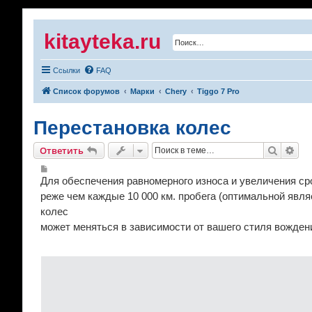
kitayteka.ru
Ссылки
FAQ
Список форумов
Марки
Chery
Tiggo 7 Pro
Перестановка колес
Поиск
Рас
Ответить
С
о
Для обеспечения равномерного износа и увеличения с
о
б
реже чем каждые 10 000 км. пробега (оптимальной явля
щ
колес
е
н
может меняться в зависимости от вашего стиля вожден
и
е