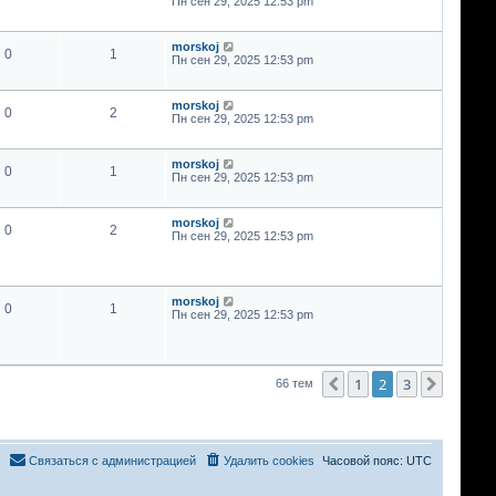
Пн сен 29, 2025 12:53 pm
morskoj
0
1
Пн сен 29, 2025 12:53 pm
morskoj
0
2
Пн сен 29, 2025 12:53 pm
morskoj
0
1
Пн сен 29, 2025 12:53 pm
morskoj
0
2
Пн сен 29, 2025 12:53 pm
morskoj
0
1
Пн сен 29, 2025 12:53 pm
1
2
3
Пред.
След.
66 тем
Связаться с администрацией
Удалить cookies
Часовой пояс:
UTC