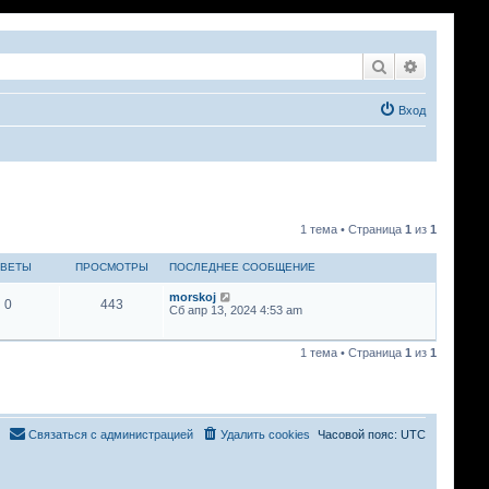
Поиск
Расширен
Вход
1 тема • Страница
1
из
1
ВЕТЫ
ПРОСМОТРЫ
ПОСЛЕДНЕЕ СООБЩЕНИЕ
morskoj
0
443
Сб апр 13, 2024 4:53 am
1 тема • Страница
1
из
1
Связаться с администрацией
Удалить cookies
Часовой пояс:
UTC