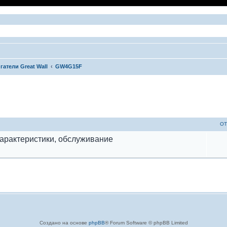
гатели Great Wall
GW4G15F
ый поиск
ОТ
характеристики, обслуживание
Создано на основе
phpBB
® Forum Software © phpBB Limited