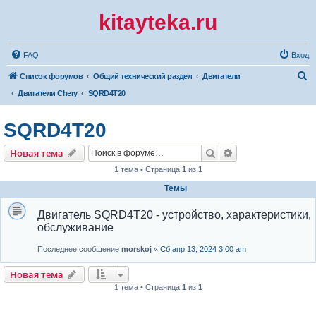
kitayteka.ru
FAQ
Вход
П
Список форумов
Общий технический раздел
Двигатели
о
Двигатели Chery
SQRD4T20
и
SQRD4T20
с
к
Поиск
Расширенный по
Новая тема
1 тема • Страница
1
из
1
Темы
Двигатель SQRD4T20 - устройство, характеристики,
обслуживание
Последнее сообщение
morskoj
«
Сб апр 13, 2024 3:00 am
Новая тема
1 тема • Страница
1
из
1