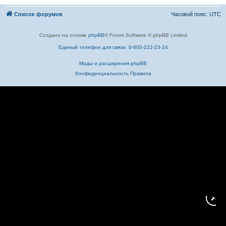
Список форумов
Часовой пояс:
UTC
Создано на основе
phpBB
® Forum Software © phpBB Limited
Единый телефон для связи: 8-800-222-23-24
Моды и расширения phpBB
Конфиденциальность
Правила
✕