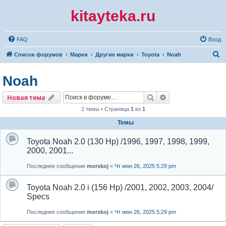
kitayteka.ru
FAQ
Вход
П
Список форумов
Марки
Другие марки
Toyota
Noah
о
Noah
и
с
Поиск
Расширенный по
Новая тема
к
2 темы • Страница
1
из
1
Темы
Toyota Noah 2.0 (130 Hp) /1996, 1997, 1998, 1999,
2000, 2001...
Последнее сообщение
morskoj
«
Чт июн 26, 2025 5:29 pm
Toyota Noah 2.0 i (156 Hp) /2001, 2002, 2003, 2004/
Specs
Последнее сообщение
morskoj
«
Чт июн 26, 2025 5:29 pm