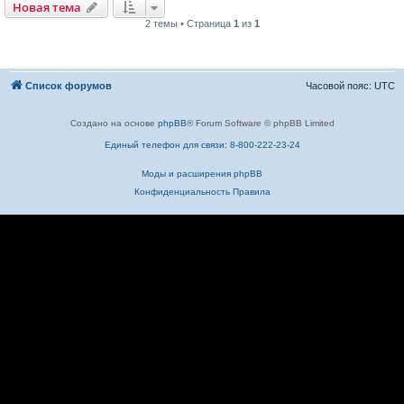
Новая тема
2 темы • Страница
1
из
1
Список форумов
Часовой пояс:
UTC
Создано на основе
phpBB
® Forum Software © phpBB Limited
Единый телефон для связи: 8-800-222-23-24
Моды и расширения phpBB
Конфиденциальность
Правила