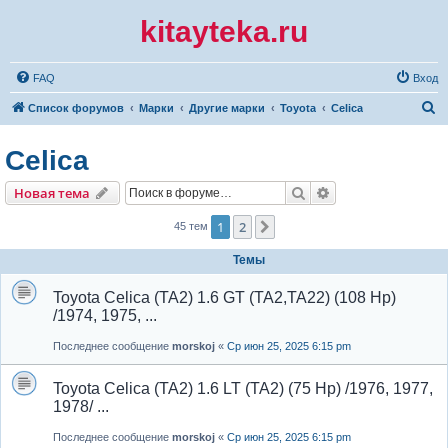
kitayteka.ru
FAQ
Вход
П
Список форумов
Марки
Другие марки
Toyota
Celica
о
Celica
и
с
Поиск
Расширенный по
Новая тема
к
1
2
След.
45 тем
Темы
Toyota Celica (TA2) 1.6 GT (TA2,TA22) (108 Hp)
/1974, 1975, ...
Последнее сообщение
morskoj
«
Ср июн 25, 2025 6:15 pm
Toyota Celica (TA2) 1.6 LT (TA2) (75 Hp) /1976, 1977,
1978/ ...
Последнее сообщение
morskoj
«
Ср июн 25, 2025 6:15 pm