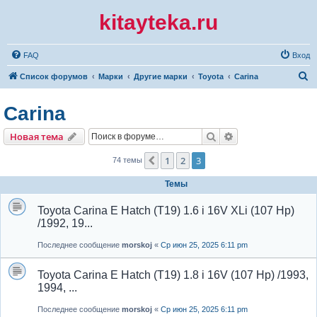
kitayteka.ru
FAQ
Вход
П
Список форумов
Марки
Другие марки
Toyota
Carina
о
Carina
и
с
Поиск
Расширенный по
Новая тема
к
1
2
3
Пред.
74 темы
Темы
Toyota Carina E Hatch (T19) 1.6 i 16V XLi (107 Hp)
/1992, 19...
Последнее сообщение
morskoj
«
Ср июн 25, 2025 6:11 pm
Toyota Carina E Hatch (T19) 1.8 i 16V (107 Hp) /1993,
1994, ...
Последнее сообщение
morskoj
«
Ср июн 25, 2025 6:11 pm