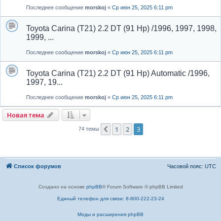
Последнее сообщение
morskoj
«
Ср июн 25, 2025 6:11 pm
Toyota Carina (T21) 2.2 DT (91 Hp) /1996, 1997, 1998,
1999, ...
Последнее сообщение
morskoj
«
Ср июн 25, 2025 6:11 pm
Toyota Carina (T21) 2.2 DT (91 Hp) Automatic /1996,
1997, 19...
Последнее сообщение
morskoj
«
Ср июн 25, 2025 6:11 pm
Новая тема
1
2
3
Пред.
74 темы
Список форумов
Часовой пояс:
UTC
Создано на основе
phpBB
® Forum Software © phpBB Limited
Единый телефон для связи: 8-800-222-23-24
Моды и расширения phpBB